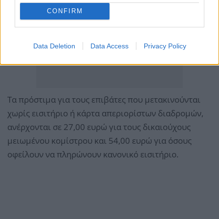
CONFIRM
Data Deletion
Data Access
Privacy Policy
Τα πρόστιμα για τους επιβάτες που μετακινούνται
χωρίς εισιτήριο ή κάρτα απεριορίστων διαδρομών,
ανέρχονται σε 27,00 ευρώ για τους δικαιούχους
μειωμένου κομίστρου και 54,00 ευρώ για όσους
οφείλουν να πληρώνουν κανονικό εισιτήριο.