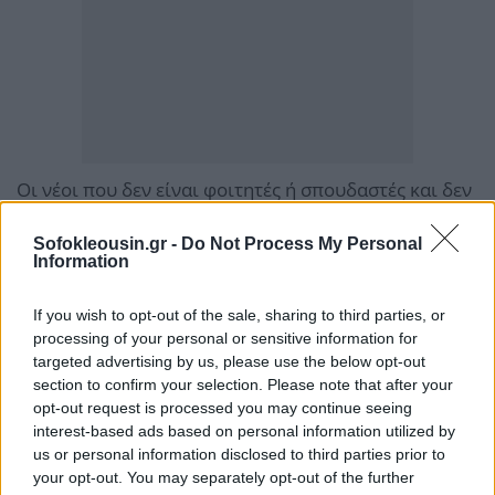
Οι νέοι που δεν είναι φοιτητές ή σπουδαστές και δεν
δικαιούνται πάσο, μπορούν να εκδώσουν την
Sofokleousin.gr -
Do Not Process My Personal
Ευρωπαϊκή Κάρτα Νέων, μέσω της οποίας
Information
εξασφαλίζουν έκπτωση 20% στις κάρτες
απεριορίστων διαδρομών.
If you wish to opt-out of the sale, sharing to third parties, or
processing of your personal or sensitive information for
targeted advertising by us, please use the below opt-out
Οι τιμές των καρτών απεριορίστων διαδρομών για
section to confirm your selection. Please note that after your
όσους διαθέτουν την Ευρωπαϊκή Κάρτα Νέων
opt-out request is processed you may continue seeing
διαμορφώνονται σε 21,50 ευρώ η μηνιαία και 60,50
interest-based ads based on personal information utilized by
us or personal information disclosed to third parties prior to
ευρώ η τριμηνιαία.
your opt-out. You may separately opt-out of the further