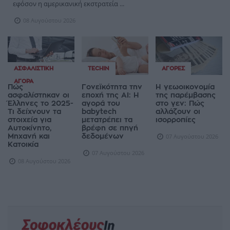
εφόσον η αμερικανική εκστρατεία ...
08 Αυγούστου 2026
ΑΣΦΑΛΙΣΤΙΚΉ
TECHIN
ΑΓΟΡΈΣ
ΑΓΟΡΆ
Πώς
Γονεϊκότητα την
Η γεωοικονομία
ασφαλίστηκαν οι
εποχή της AI: Η
της παρέμβασης
Έλληνες το 2025-
αγορά του
στο γεν: Πώς
Τι δείχνουν τα
babytech
αλλάζουν οι
στοιχεία για
μετατρέπει τα
ισορροπίες
Αυτοκίνητο,
βρέφη σε πηγή
Μηχανή και
δεδομένων
07 Αυγούστου 2026
Κατοικία
07 Αυγούστου 2026
08 Αυγούστου 2026