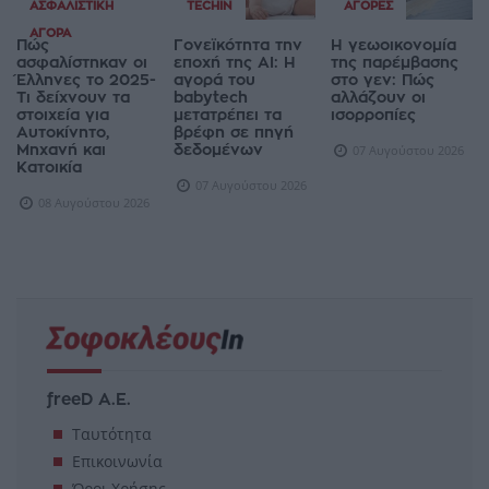
ΑΣΦΑΛΙΣΤΙΚΉ
TECHIN
ΑΓΟΡΈΣ
ΑΓΟΡΆ
Πώς
Γονεϊκότητα την
Η γεωοικονομία
ασφαλίστηκαν οι
εποχή της AI: Η
της παρέμβασης
Έλληνες το 2025-
αγορά του
στο γεν: Πώς
Τι δείχνουν τα
babytech
αλλάζουν οι
στοιχεία για
μετατρέπει τα
ισορροπίες
Αυτοκίνητο,
βρέφη σε πηγή
Μηχανή και
δεδομένων
07 Αυγούστου 2026
Κατοικία
07 Αυγούστου 2026
08 Αυγούστου 2026
freeD Α.Ε.
Ταυτότητα
Επικοινωνία
Όροι Χρήσης