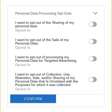
third parties.
Personal Data Processing Opt Outs
Ετικέτες
Κασσελάκης
I want to opt-out of the Sharing of my
personal data.
facebook
tweet
share
Opted In
I want to opt-out of the Sale of my
Personal Data.
Opted In
Ακολουθήστε το Sofokleousin.gr στο
Google News
I want to opt-out of processing my
και μάθετε πρώτοι όλες τις ειδήσεις
Personal Data for Targeted Advertising.
Opted In
I want to opt-out of Collection, Use,
ΣΧΕΤΙΚΆ ΆΡΘΡΑ
Retention, Sale, and/or Sharing of my
Personal Data that Is Unrelated with the
Purposes for which it was collected.
Opted In
ΕΠΙΚΑΙΡΌΤΗΤΑ
CONFIRM
ΥΠΑΑΤ: Δημοσιεύθηκε το ΦΕΚ
της απόφασης για το πρόγραμμα
ενίσχυσης των παρακάρλιων