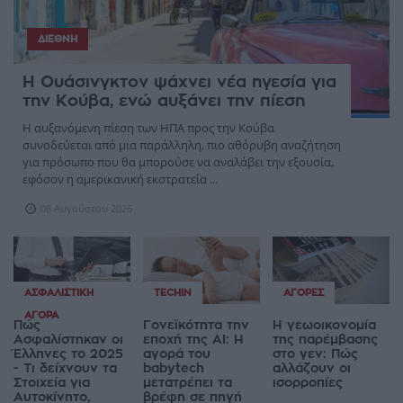
ΔΙΕΘΝΉ
Η Ουάσινγκτον ψάχνει νέα ηγεσία για
την Κούβα, ενώ αυξάνει την πίεση
Η αυξανόμενη πίεση των ΗΠΑ προς την Κούβα
συνοδεύεται από μια παράλληλη, πιο αθόρυβη αναζήτηση
για πρόσωπο που θα μπορούσε να αναλάβει την εξουσία,
εφόσον η αμερικανική εκστρατεία ...
08 Αυγούστου 2026
ΑΣΦΑΛΙΣΤΙΚΉ
TECHIN
ΑΓΟΡΈΣ
ΑΓΟΡΆ
Πώς
Γονεϊκότητα την
Η γεωοικονομία
Ασφαλίστηκαν οι
εποχή της AI: Η
της παρέμβασης
Έλληνες το 2025
αγορά του
στο γεν: Πώς
- Τι δείχνουν τα
babytech
αλλάζουν οι
Στοιχεία για
μετατρέπει τα
ισορροπίες
Αυτοκίνητο,
βρέφη σε πηγή