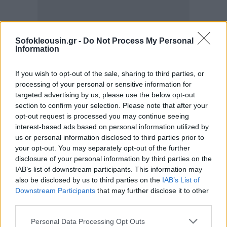
Sofokleousin.gr -
Do Not Process My Personal
Information
If you wish to opt-out of the sale, sharing to third parties, or
«Είναι
αφιερωμένο σε όλους όσοι περνούν
processing of your personal or sensitive information for
δύσκολες στιγμές
στη ζωή τους με τον άνθρωπο
targeted advertising by us, please use the below opt-out
που φροντίζουν», ανέφερε ο 66χρονος Λίντον στον
section to confirm your selection. Please note that after your
opt-out request is processed you may continue seeing
επίσημο ιστότοπο του τραγουδιού «Hawaii». «Είναι
interest-based ads based on personal information utilized by
επίσης ένα μήνυμα ελπίδας ότι τελικά
η αγάπη τα
us or personal information disclosed to third parties prior to
ξεπερνάει τα πάντα
», πρόσθεσε.
your opt-out. You may separately opt-out of the further
disclosure of your personal information by third parties on the
IAB’s list of downstream participants. This information may
Σύμφωνα με τη δημόσια τηλεόραση της Ιρλανδίας
also be disclosed by us to third parties on the
IAB’s List of
RTE, ο διαγωνισμός για την ανάδειξη του τραγουδιού
Downstream Participants
that may further disclose it to other
που θα εκπροσωπήσει τη χώρα θα γίνει στις
3
third parties.
Φεβρουαρίου
.
Personal Data Processing Opt Outs