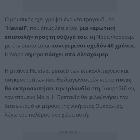
Ο μουσικός έχει γράψει ένα νέο τραγούδι, το
"
Hawaii
", που όπως λέει είναι
μια «ερωτική
επιστολή» προς τη σύζυγό του
, τη Νόρα Φόρστερ,
με την οποία είναι
παντρεμένοι σχεδόν 40 χρόνια
.
Η Νόρα σήμερα
πάσχει από Αλτσχάιμερ
.
Η μπάντα PiL είναι μεταξύ των έξι καλλιτεχνών και
συγκροτημάτων που θα διαγωνιστούν για το
ποιος
θα εκπροσωπήσει την Ιρλανδία
στη Γιουροβίζιον,
τον επόμενο Μάιο. Η Βρετανία θα φιλοξενήσει τον
διαγωνισμό εκ μέρους της νικήτριας Ουκρανίας,
λόγω του πολέμου στη χώρα αυτή.