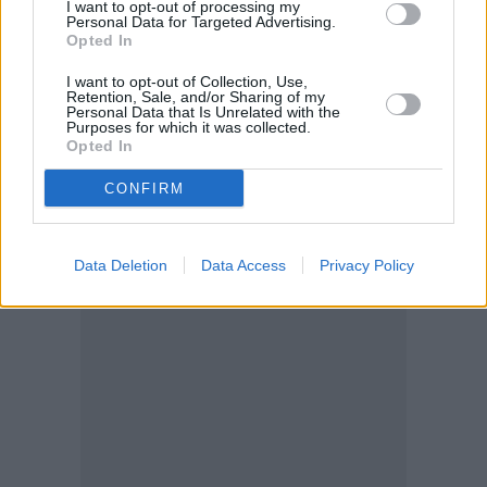
I want to opt-out of processing my
Personal Data for Targeted Advertising.
Opted In
Το βράδυ, λάμπες τοποθετημένες στις γωνίες και
I want to opt-out of Collection, Use,
γύρω από το ξύλινο κατάστρωμα εκπέμπουν απαλό
Retention, Sale, and/or Sharing of my
Personal Data that Is Unrelated with the
φωτισμό, διαμορφώνοντας ρομαντικό κλίμα.
Purposes for which it was collected.
Opted In
Προβλέπεται επίσης γυμναστήριο και αίθουσα
CONFIRM
μασάζ
(https://www.instagram.com/p/ComyQVVMOok/).
Data Deletion
Data Access
Privacy Policy