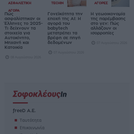
ΑΣΦΑΛΙΣΤΙΚΉ
TECHIN
ΑΓΟΡΈΣ
ΑΓΟΡΆ
Πώς
Γονεϊκότητα την
Η γεωοικονομία
ασφαλίστηκαν οι
εποχή της AI: Η
της παρέμβασης
Έλληνες το 2025-
αγορά του
στο γεν: Πώς
Τι δείχνουν τα
babytech
αλλάζουν οι
στοιχεία για
μετατρέπει τα
ισορροπίες
Αυτοκίνητο,
βρέφη σε πηγή
Μηχανή και
δεδομένων
07 Αυγούστου 2026
Κατοικία
07 Αυγούστου 2026
08 Αυγούστου 2026