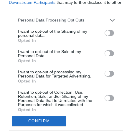
πρόεδρος Ρετζέπ Ταγίπ Ερντογάν για την ενδεχόμενη
Downstream Participants
that may further disclose it to other
third parties.
ένταξη των δύο σκανδιναβικών χωρών στο ΝΑΤΟ,
ανακοίνωσαν τα υπουργεία Εξωτερικών των δύο
Personal Data Processing Opt Outs
χωρών.
I want to opt-out of the Sharing of my
personal data.
Opted In
I want to opt-out of the Sale of my
Personal Data.
Opted In
I want to opt-out of processing my
Personal Data for Targeted Advertising.
Opted In
I want to opt-out of Collection, Use,
Retention, Sale, and/or Sharing of my
Personal Data that Is Unrelated with the
Purposes for which it was collected.
Opted In
CONFIRM