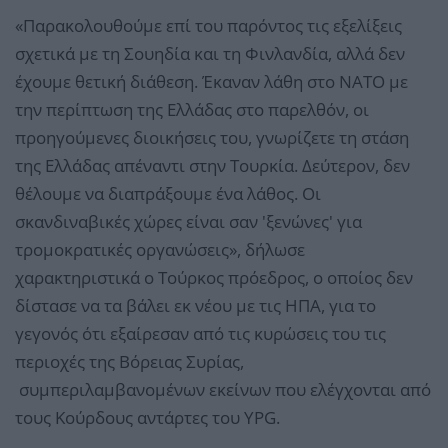
«Παρακολουθούμε επί του παρόντος τις εξελίξεις
σχετικά με τη Σουηδία και τη Φινλανδία, αλλά δεν
έχουμε θετική διάθεση. Έκαναν λάθη στο ΝΑΤΟ με
την περίπτωση της Ελλάδας στο παρελθόν, οι
προηγούμενες διοικήσεις του, γνωρίζετε τη στάση
της Ελλάδας απέναντι στην Τουρκία. Δεύτερον, δεν
θέλουμε να διαπράξουμε ένα λάθος. Οι
σκανδιναβικές χώρες είναι σαν 'ξενώνες' για
τρομοκρατικές οργανώσεις», δήλωσε
χαρακτηριστικά ο Τούρκος πρόεδρος, ο οποίος δεν
δίστασε να τα βάλει εκ νέου με τις ΗΠΑ, για το
γεγονός ότι εξαίρεσαν από τις κυρώσεις του τις
περιοχές της Βόρειας Συρίας,
συμπεριλαμβανομένων εκείνων που ελέγχονται από
τους Κούρδους αντάρτες του YPG.