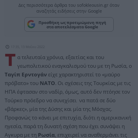
Δες περισσότερα άρθρα του sofokleousin.gr όταν
αναζητάς ειδήσεις στην Google
Προσθήκη ως προτιμώμενη πηγή
στα αποτελέσματα Google
17:35, 13 Μαΐου 2022
Τ
α τελευταία χρόνια, εξαιτίας και του
γεωπολιτικού εναγκαλισμού του με τη Ρωσία, ο
Ταγίπ Ερντογάν
είχε χαρακτηριστεί το «μαύρο
πρόβατο» του
ΝΑΤΟ
. Οι σχέσεις της Τουρκίας με τις
ΗΠΑ έφτασαν στο ναδίρ, όμως, αυτό δεν πτόησε τον
Τούρκο πρόεδρο να συνεχίσει να πατά σε δύο
«βάρκες», μία της Δύσης και μία της Μόσχας.
Προφανώς το κάνει με επιτυχία, διότι η αμερικανική
ηγεσία, παρά τη δυνατή σχέση που έχει συνάψει η
Αγκυρα με τη
Ρωσία
, επιχειρεί να αναθερμάνει τις