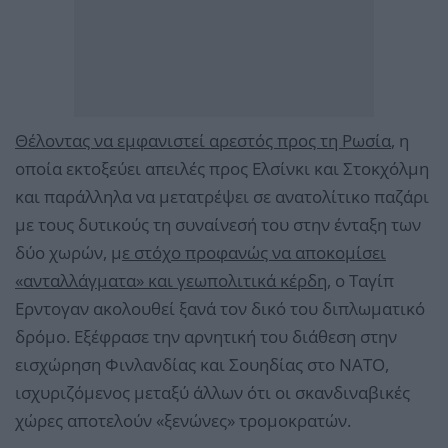
Θέλοντας να εμφανιστεί αρεστός προς τη Ρωσία
, η
οποία εκτοξεύει απειλές προς Ελσίνκι και Στοκχόλμη
και παράλληλα να μετατρέψει σε ανατολίτικο παζάρι
με τους δυτικούς τη συναίνεσή του στην ένταξη των
δύο χωρών, μ
ε στόχο προφανώς να αποκομίσει
«ανταλλάγματα» και γεωπολιτικά κέρδη
, ο Ταγίπ
Ερντογαν ακολουθεί ξανά τον δικό του διπλωματικό
δρόμο. Εξέφρασε την αρνητική του διάθεση στην
εισχώρηση Φινλανδίας και Σουηδίας στο ΝΑΤΟ,
ισχυριζόμενος μεταξύ άλλων ότι οι σκανδιναβικές
χώρες αποτελούν «ξενώνες» τρομοκρατών.