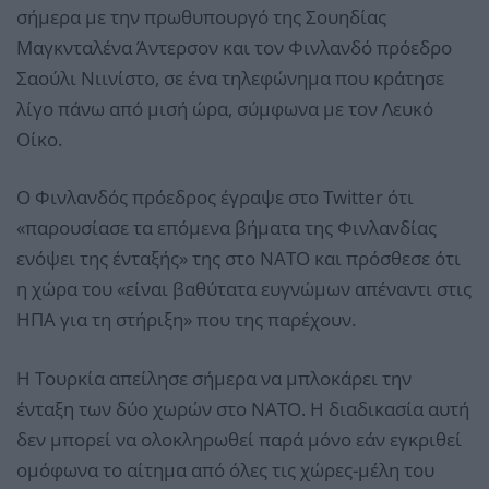
σήμερα με την πρωθυπουργό της Σουηδίας
Μαγκνταλένα Άντερσον και τον Φινλανδό πρόεδρο
Σαούλι Νιινίστο, σε ένα τηλεφώνημα που κράτησε
λίγο πάνω από μισή ώρα, σύμφωνα με τον Λευκό
Οίκο.
Ο Φινλανδός πρόεδρος έγραψε στο Twitter ότι
«παρουσίασε τα επόμενα βήματα της Φινλανδίας
ενόψει της ένταξής» της στο ΝΑΤΟ και πρόσθεσε ότι
η χώρα του «είναι βαθύτατα ευγνώμων απέναντι στις
ΗΠΑ για τη στήριξη» που της παρέχουν.
Η Τουρκία απείλησε σήμερα να μπλοκάρει την
ένταξη των δύο χωρών στο ΝΑΤΟ. Η διαδικασία αυτή
δεν μπορεί να ολοκληρωθεί παρά μόνο εάν εγκριθεί
ομόφωνα το αίτημα από όλες τις χώρες-μέλη του