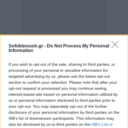
Sofokleousin.gr -
Do Not Process My Personal
Information
If you wish to opt-out of the sale, sharing to third parties, or
processing of your personal or sensitive information for
targeted advertising by us, please use the below opt-out
Σουηδία και Φινλανδία σχεδιάζουν να
section to confirm your selection. Please note that after your
συζητήσουν με την Τουρκία για την
opt-out request is processed you may continue seeing
interest-based ads based on personal information utilized by
ένταξη τους στο ΝΑΤΟ
us or personal information disclosed to third parties prior to
Σουηδία και η Φινλανδία σχεδιάζουν να συζητήσουν
your opt-out. You may separately opt-out of the further
disclosure of your personal information by third parties on the
με την Τουρκία αύριο Σάββατο στο Βερολίνο μετά
IAB’s list of downstream participants. This information may
την αντίθετη στάση που διατύπωσε ο Τούρκος
also be disclosed by us to third parties on the
IAB’s List of