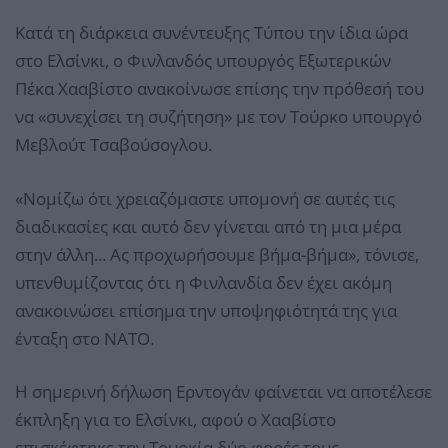
Κατά τη διάρκεια συνέντευξης Τύπου την ίδια ώρα
στο Ελσίνκι, ο Φινλανδός υπουργός Εξωτερικών
Πέκα Χααβίστο ανακοίνωσε επίσης την πρόθεσή του
να «συνεχίσει τη συζήτηση» με τον Τούρκο υπουργό
Μεβλούτ Τσαβούσογλου.
«Νομίζω ότι χρειαζόμαστε υπομονή σε αυτές τις
διαδικασίες και αυτό δεν γίνεται από τη μια μέρα
στην άλλη... Ας προχωρήσουμε βήμα-βήμα», τόνισε,
υπενθυμίζοντας ότι η Φινλανδία δεν έχει ακόμη
ανακοινώσει επίσημα την υποψηφιότητά της για
ένταξη στο ΝΑΤΟ.
Η σημερινή δήλωση Ερντογάν φαίνεται να αποτέλεσε
έκπληξη για το Ελσίνκι, αφού ο Χααβίστο
επισκέφτηκε την Τουρκία δύο φορές τους