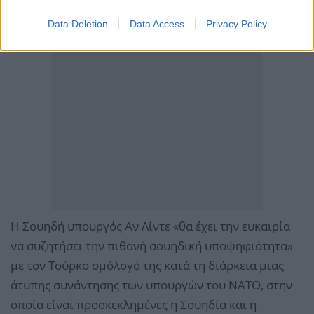
Data Deletion
Data Access
Privacy Policy
Η Σουηδή υπουργός Αν Λίντε «θα έχει την ευκαιρία
να συζητήσει την πιθανή σουηδική υποψηφιότητα»
με τον Τούρκο ομόλογό της κατά τη διάρκεια μιας
άτυπης συνάντησης των υπουργών του ΝΑΤΟ, στην
οποία είναι προσκεκλημένες η Σουηδία και η