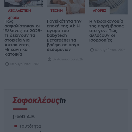
ΑΣΦΑΛΙΣΤΙΚΉ
TECHIN
ΑΓΟΡΈΣ
ΑΓΟΡΆ
Πώς
Γονεϊκότητα την
Η γεωοικονομία
ασφαλίστηκαν οι
εποχή της AI: Η
της παρέμβασης
Έλληνες το 2025-
αγορά του
στο γεν: Πώς
Τι δείχνουν τα
babytech
αλλάζουν οι
στοιχεία για
μετατρέπει τα
ισορροπίες
Αυτοκίνητο,
βρέφη σε πηγή
Μηχανή και
δεδομένων
07 Αυγούστου 2026
Κατοικία
07 Αυγούστου 2026
08 Αυγούστου 2026