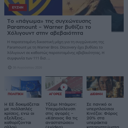
ΕΥΖΗΝ
Το «πάγωμα» της συγχώνευσης
Paramount – Warner βυθίζει το
Χόλιγουντ στην αβεβαιότητα
Η παρατεταμένη δικαστική μάχη για τη συγχώνευση της
Paramount με τη Warner Bros. Discovery έχει βυθίσει το
Χόλιγουντ σε καθεστώς παρατεταμένης αβεβαιότητας. Η
συμφωνία των 111 δισ. ...
06 Αυγούστου 2026
ΠΟΛΙΤΙΚΉ
ΑΓΟΡΈΣ
ΔΙΕΘΝΉ
Η ΕΕ δοκιμάζεται
Τζέιμι Ντάιμον:
Σε πανικό οι
με πολλαπλές
Υπερμόχλευση
υπερπλούσιοι
κρίσεις, ενώ οι
στις αγορές –
Κινέζοι: Φόρος
εξελίξεις...
«Κάποιος θα τις
20% στα
καθορίζονται
αναστατώσει»
υπεράκτια
αλλού
(+video)
καταπιστεύματα