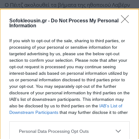
Ο Πέιτζ ακολουθεί τα βήματα της ηθοποιού Λαβέρν
Κοξ, η οποία έγινε η πρώτη τρανς γυναίκα που
Sofokleousin.gr -
Do Not Process My Personal
εμφανίστηκε στο εξώφυλλο του Time, το 2014.
Information
Ο Έλιοτ Πέιτζ είπε στο Time ότι ένιωθε καιρό μια
If you wish to opt-out of the sale, sharing to third parties, or
αποσύνδεση μεταξύ του πώς ο κόσμος τον έβλεπε
processing of your personal or sensitive information for
targeted advertising by us, please use the below opt-out
και πώς εκείνος ένιωθε για τον εαυτό του.
section to confirm your selection. Please note that after your
opt-out request is processed you may continue seeing
interest-based ads based on personal information utilized by
us or personal information disclosed to third parties prior to
your opt-out. You may separately opt-out of the further
disclosure of your personal information by third parties on the
IAB’s list of downstream participants. This information may
also be disclosed by us to third parties on the
IAB’s List of
Downstream Participants
that may further disclose it to other
third parties.
Personal Data Processing Opt Outs