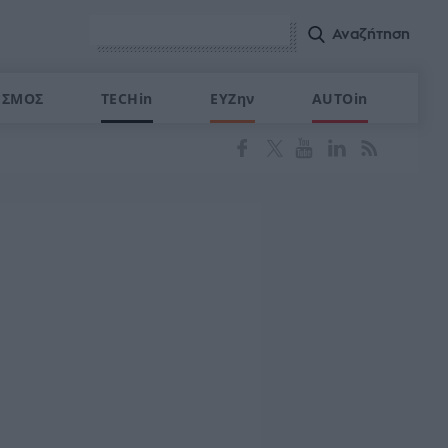
ΙΣΜΟΣ
TECHin
ΕΥΖην
AUTOin