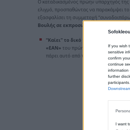
Ο καταδικασμένος πρώην υπαρχηγός της
ελιγμό, προσπαθώντας να παρακάμψει το
εξασφαλίσει τη συμμετοχή “συνοδοιπόρων”
Βουλής σε εκπροσώπους του νεοναζισ
Sofokleou
“Καίει” το δικό του «Εθνικό Κόμμα
If you wish 
«ΕΑΝ»
του πρώην αντεισαγγελέα του
sensitive in
πάρει αυτό από τον Αρειο Πάγο το πρά
confirm you
continue se
information 
further disc
participants
Downstream 
Persona
I want t