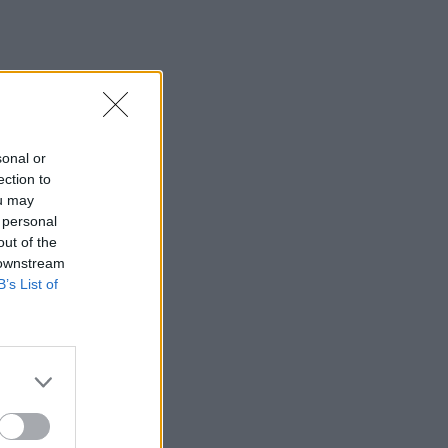
sonal or
ection to
ou may
 personal
out of the
 downstream
B’s List of