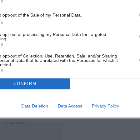
In
o opt-out of the Sale of my Personal Data.
ορευτικών διατάξεων έγινε με δύο συνδυασμένες και
In
to opt-out of processing my Personal Data for Targeted
ing.
In
άγου που έγινε για λίγες μέρες “πρόεδρος” του
 και ανακοίνωσε ότι κατεβαίνει στις εκλογές με τον
o opt-out of Collection, Use, Retention, Sale, and/or Sharing
ersonal Data that Is Unrelated with the Purposes for which it
ίζεται έτσι να κόβει τον ομφάλιο λώρο
που τον
lected.
In
ς Αυγής
ιάρη, που αναφέρει ότι στις εκλογές της 21ης Μαΐου
CONFIRM
με το «Εθνικό Κόμμα Έλληνες»,
την προεδρία του
 Σχολής Ευελπίδων
Δημήτριος Χατζηλιάδης,
Data Deletion
Data Access
Privacy Policy