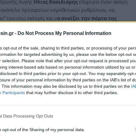
 Χρυσής Αυγής
Ηλίας Κασιδιάρης
επιχειρεί έναν ακόμη
 σκόπελο πρόσφατων νομοθετικών ρυθμίσεων, να
 του στις εκλογές και ν
α ανοίξει την πόρτα της
μού:
sin.gr -
Do Not Process My Personal Information
 Έλληνες», προκειμένου να βγεί “καθαρό” το
to opt-out of the sale, sharing to third parties, or processing of your per
 Αρείου Πάγου Αναστάσιου Κανελλόπουλου κα να
formation for targeted advertising by us, please use the below opt-out s
σινο φως για να συμμετάσχει στις εκλογές.
r selection. Please note that after your opt-out request is processed y
eing interest-based ads based on personal information utilized by us or
disclosed to third parties prior to your opt-out. You may separately opt-
losure of your personal information by third parties on the IAB’s list of
. This information may also be disclosed by us to third parties on the
IA
Participants
that may further disclose it to other third parties.
l Data Processing Opt Outs
o opt-out of the Sharing of my personal data.