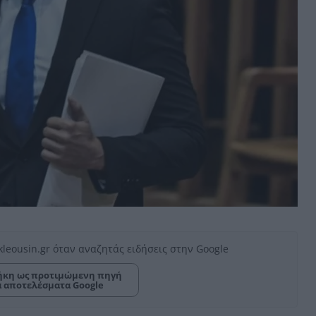
kleousin.gr όταν αναζητάς ειδήσεις στην Google
κη ως προτιμώμενη πηγή
α αποτελέσματα Google