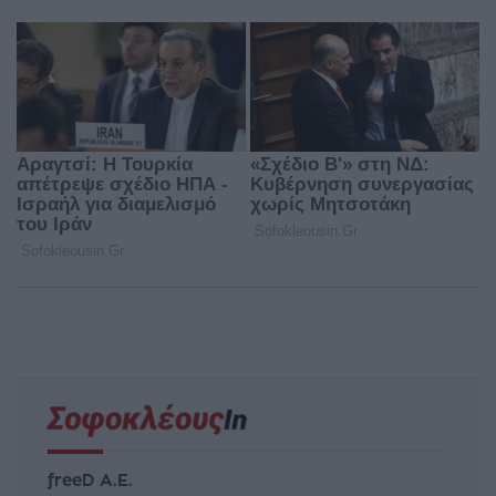
freeD Α.Ε.