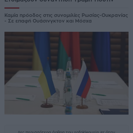
Καμία πρόοδος στις συνομιλίες Ρωσίας-Ουκρανίας
- Σε επαφή Ουάσινγκτον και Μόσχα
Δες περισσότερα άρθρα του sofokleousin.gr όταν