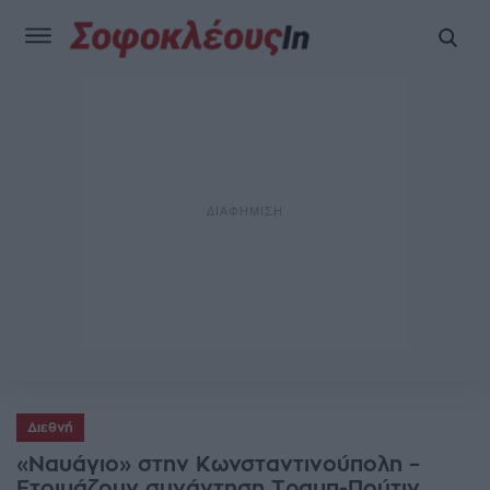
Διεθνή
«Ναυάγιο» στην Κωνσταντινούπολη –
Ετοιμάζουν συνάντηση Τραμπ-Πούτιν