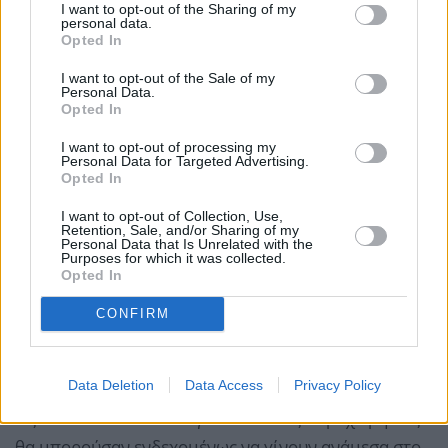
2024, μολονότι η διεξαγωγή εκλογών στην Ουκρανία
I want to opt-out of the Sharing of my
personal data.
καθίστατο αδύνατη εξαιτίας του πολέμου. Θεωρεί
Opted In
επίσης ότι η εξέγερση της Μαϊντάν, που έφερε
I want to opt-out of the Sale of my
φιλοευρωπαϊκές αρχές στην εξουσία του Κιέβου το
Personal Data.
Opted In
2014, ήταν ένα «πραξικόπημα» εναντίον του τότε
φιλορώσου προέδρου.
I want to opt-out of processing my
Personal Data for Targeted Advertising.
Opted In
Στην Ουκρανία, το ζήτημα των εδαφικών
I want to opt-out of Collection, Use,
παραχωρήσεων είναι άκρως διχαστικό, καθώς ο
Retention, Sale, and/or Sharing of my
Personal Data that Is Unrelated with the
πληθυσμός έχει κάνει από το 2014 τεράστιες
Purposes for which it was collected.
Opted In
ανθρώπινες θυσίες και υποστεί σημαντικές υλικές
καταστροφές για να διατηρήσει τα σύνορα της χώρας
CONFIRM
όπως αυτά ορίστηκαν όταν διαλύθηκε η ΕΣΣΔ το
1991.
Data Deletion
Data Access
Privacy Policy
Ως εκ τούτου δεν είναι γνωστό ποιες παραχωρήσεις
θα μπορούσαν ενδεχομένως να γίνουν ανάμεσα στο