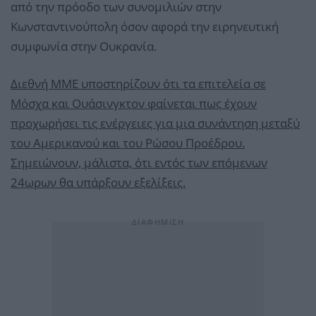
από την πρόοδο των συνομιλιών στην
Κωνσταντινούπολη όσον αφορά την ειρηνευτική
συμφωνία στην Ουκρανία.
Διεθνή ΜΜΕ υποστηρίζουν ότι τα επιτελεία σε
Μόσχα και Ουάσινγκτον φαίνεται πως έχουν
προχωρήσει τις ενέργειες για μια συνάντηση μεταξύ
του Αμερικανού και του Ρώσου Προέδρου.
Σημειώνουν, μάλιστα, ότι εντός των επόμενων
24ωρων θα υπάρξουν εξελίξεις.