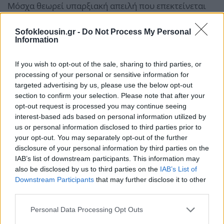
Μόσχα θεωρεί υπαρξιακή απειλή που επεκτείνεται
στα σύνορά της.
Sofokleousin.gr -
Do Not Process My Personal
Information
Η Ρωσία διεκδικεί εξάλλου τέσσερις περιφέρειες στη
νότια και την ανατολική Ουκρανία, τις οποίες ελέγχει
If you wish to opt-out of the sale, sharing to third parties, or
εν μέρει (Ντονέτσκ, Λουγκάνσκ, Χερσώνα, Ζαπορίζια)
processing of your personal or sensitive information for
targeted advertising by us, please use the below opt-out
και την χερσόνησο της Κριμαίας, την οποία
section to confirm your selection. Please note that after your
προσάρτησε το 2014.
opt-out request is processed you may continue seeing
interest-based ads based on personal information utilized by
us or personal information disclosed to third parties prior to
Η Μόσχα ζητεί κυρίως να σταματήσουν οι
your opt-out. You may separately opt-out of the further
παραδόσεις δυτικών όπλων και να αποκλειστούν
disclosure of your personal information by third parties on the
ουκρανικές υπερεθνικιστικές ομάδες.
IAB’s list of downstream participants. This information may
also be disclosed by us to third parties on the
IAB’s List of
Downstream Participants
that may further disclose it to other
Ο Πούτιν αμφισβητεί τη νομιμότητα του Ζελένσκι,
third parties.
επιχειρηματολογώντας ότι η πενταετής θητεία του
Personal Data Processing Opt Outs
Ουκρανού προέδρου ολοκληρώθηκε τον Μάιο του