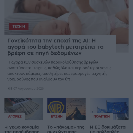
TECHIN
Γονεϊκότητα την εποχή της AI: Η
αγορά του babytech μετατρέπει τα
βρέφη σε πηγή δεδομένων
Η αγορά των συσκευών παρακολούθησης βρεφών
αναπτύσσεται ταχέως, καθώς όλο και περισσότεροι γονείς
αποκτούν κάμερες, αισθητήρες και εφαρμογές τεχνητής
νοημοσύνης που αναλύουν τον ύπ ...
07 Αυγούστου 2026
ΑΓΟΡΈΣ
ΕΥΖΗΝ
ΠΟΛΙΤΙΚΉ
Η γεωοικονομία
Το «πάγωμα» της
Η ΕΕ δοκιμάζεται
της παρέμβασης
συγχώνευσης
με πολλαπλές