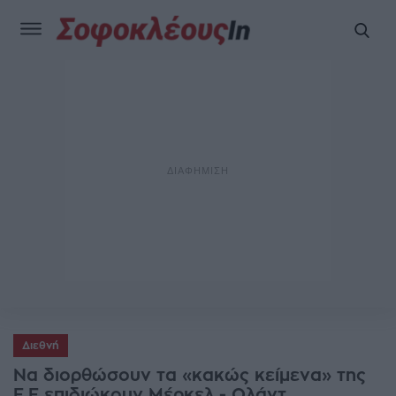
Διεθνή
Να διορθώσουν τα «κακώς κείμενα» της
Ε.Ε επιδιώκουν Μέρκελ - Ολάντ