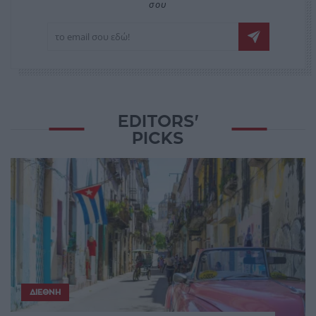
σου
EDITORS'
PICKS
ΔΙΕΘΝΉ