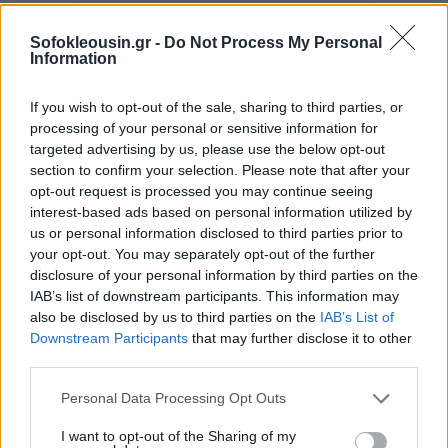
Sofokleousin.gr -
Do Not Process My Personal
Information
If you wish to opt-out of the sale, sharing to third parties, or
processing of your personal or sensitive information for
targeted advertising by us, please use the below opt-out
section to confirm your selection. Please note that after your
opt-out request is processed you may continue seeing
interest-based ads based on personal information utilized by
us or personal information disclosed to third parties prior to
your opt-out. You may separately opt-out of the further
disclosure of your personal information by third parties on the
Η ασφάλεια θα είναι ένα από τα τρία βασικά θέματα
IAB’s list of downstream participants. This information may
που θα συζητηθούν στην πρωτεύουσα της
also be disclosed by us to third parties on the
IAB’s List of
Downstream Participants
that may further disclose it to other
Σλοβακίας, είπε. "Η βασική προτεραιότητα είναι η
third parties.
ασφάλεια... η συνοριακή ασφάλεια, η ασφάλειά μας
απέναντι στις εξωτερικές απειλές", τόνισε.
Personal Data Processing Opt Outs
I want to opt-out of the Sharing of my