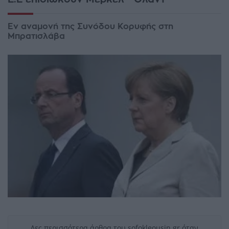
Εν αναμονή της Συνόδου Κορυφής στη
Μπρατισλάβα
Δες περισσότερα άρθρα του sofokleousin.gr όταν