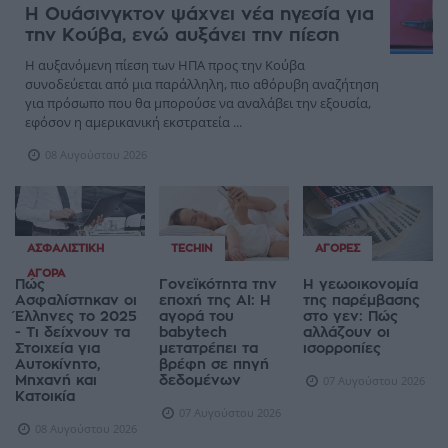
Η Ουάσινγκτον ψάχνει νέα ηγεσία για
την Κούβα, ενώ αυξάνει την πίεση
Η αυξανόμενη πίεση των ΗΠΑ προς την Κούβα
συνοδεύεται από μια παράλληλη, πιο αθόρυβη αναζήτηση
για πρόσωπο που θα μπορούσε να αναλάβει την εξουσία,
εφόσον η αμερικανική εκστρατεία ...
08 Αυγούστου 2026
ΑΣΦΑΛΙΣΤΙΚΉ
TECHIN
ΑΓΟΡΈΣ
ΑΓΟΡΆ
Πώς
Γονεϊκότητα την
Η γεωοικονομία
Ασφαλίστηκαν οι
εποχή της AI: Η
της παρέμβασης
Έλληνες το 2025
αγορά του
στο γεν: Πώς
- Τι δείχνουν τα
babytech
αλλάζουν οι
Στοιχεία για
μετατρέπει τα
ισορροπίες
Αυτοκίνητο,
βρέφη σε πηγή
Μηχανή και
δεδομένων
07 Αυγούστου 2026
Κατοικία
07 Αυγούστου 2026
08 Αυγούστου 2026