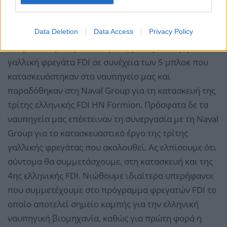
έχουν επιτευχθεί, όπως τόνιζαν πηγές με πλήρη
γνώση των διαδικασιών ναυπήγησης.
Data Deletion
Data Access
Privacy Policy
«Παραδώσαμε 5 μπλοκ κήτους για τη δεύτερη
γαλλική φρεγάτα FDI σε συνέχεια των 5 μπλοκ που
κατασκευάστηκαν στο ναυπηγείο μας και
παραδόθηκαν στη Naval Group για τη κατασκευή της
τρίτης ελληνικής FDI HN Formion. Πρόσφατα δε τα
ναυπηγεία μας επέκτειναν τη συνεργασία με τη Naval
Group για το κατασκευαστικό έργο της τρίτης
γαλλικής φρεγάτας που ακολουθεί. Ας ελπίσουμε ότι
σύντομα θα συμμετάσχουμε, στη κατασκευή και της
4ης ελληνικής FDI. Νιώθουμε ιδιαίτερα υπερήφανοι
που συμμετέχουμε στο πρόγραμμα φρεγατών FDI το
οποίο αποτελεί σημείο καμπής για την ελληνική
ναυπηγική βιομηχανία, καθώς για πρώτη φορά η