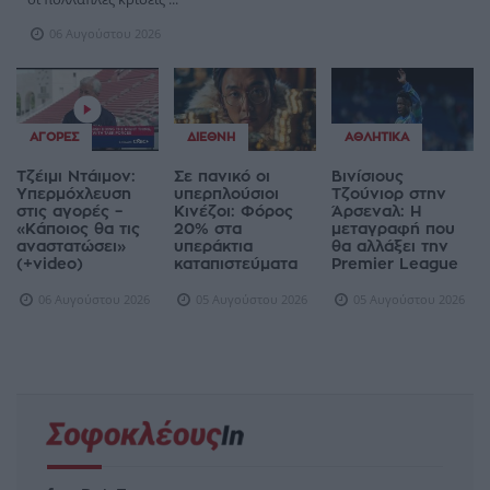
06 Αυγούστου 2026
ΑΓΟΡΈΣ
ΔΙΕΘΝΉ
ΑΘΛΗΤΙΚΆ
Τζέιμι Ντάιμον:
Σε πανικό οι
Βινίσιους
Υπερμόχλευση
υπερπλούσιοι
Τζούνιορ στην
στις αγορές –
Κινέζοι: Φόρος
Άρσεναλ: Η
«Κάποιος θα τις
20% στα
μεταγραφή που
αναστατώσει»
υπεράκτια
θα αλλάξει την
(+video)
καταπιστεύματα
Premier League
06 Αυγούστου 2026
05 Αυγούστου 2026
05 Αυγούστου 2026