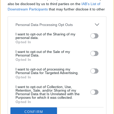
also be disclosed by us to third parties on the
IAB’s List of
Downstream Participants
that may further disclose it to other
third parties.
Personal Data Processing Opt Outs
I want to opt-out of the Sharing of my
personal data.
Opted In
I want to opt-out of the Sale of my
Personal Data.
Opted In
I want to opt-out of processing my
Personal Data for Targeted Advertising.
Opted In
I want to opt-out of Collection, Use,
Retention, Sale, and/or Sharing of my
Personal Data that Is Unrelated with the
Το ποσοστό της πληρότητας του προεξοπλισμού των
Purposes for which it was collected.
Opted In
blocks που επέτυχαν τα ναυπηγεία Σαλαμίνας αγγίζει
το 80,4% ποσοστό που είναι από τα υψηλότερα που
CONFIRM