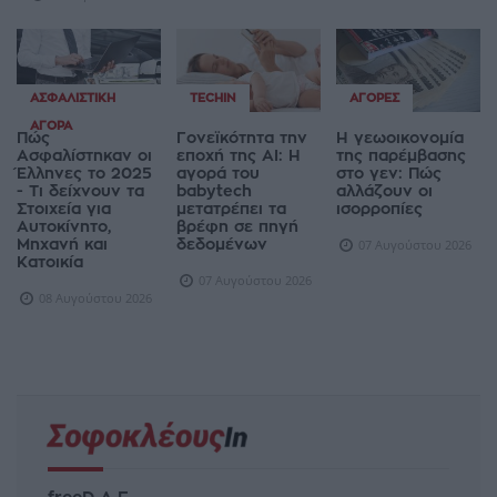
ΑΣΦΑΛΙΣΤΙΚΉ
TECHIN
ΑΓΟΡΈΣ
ΑΓΟΡΆ
Πώς
Γονεϊκότητα την
Η γεωοικονομία
Ασφαλίστηκαν οι
εποχή της AI: Η
της παρέμβασης
Έλληνες το 2025
αγορά του
στο γεν: Πώς
- Τι δείχνουν τα
babytech
αλλάζουν οι
Στοιχεία για
μετατρέπει τα
ισορροπίες
Αυτοκίνητο,
βρέφη σε πηγή
Μηχανή και
δεδομένων
07 Αυγούστου 2026
Κατοικία
07 Αυγούστου 2026
08 Αυγούστου 2026