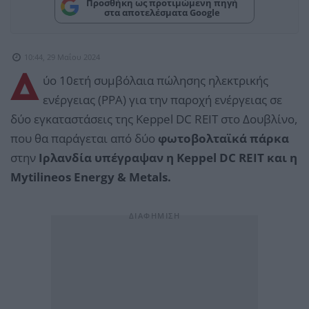
Προσθήκη ως προτιμώμενη πηγή
στα αποτελέσματα Google
10:44, 29 Μαΐου 2024
Δ
ύο 10ετή συμβόλαια πώλησης ηλεκτρικής
ενέργειας (PPA) για την παροχή ενέργειας σε
δύο εγκαταστάσεις της Keppel DC REIT στο Δουβλίνο,
που θα παράγεται από δύο
φωτοβολταϊκά πάρκα
στην
Ιρλανδία υπέγραψαν η Keppel DC REIT και η
Mytilineos Energy & Metals.