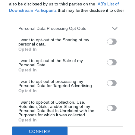
also be disclosed by us to third parties on the
IAB’s List of
Downstream Participants
that may further disclose it to other
third parties.
Personal Data Processing Opt Outs
I want to opt-out of the Sharing of my
personal data.
Opted In
O Νίκος Παπαπέτρου, Executive Director M
I want to opt-out of the Sale of my
Renewables της Mytilineos, ανέφερε σχετικά με τη
Personal Data.
Opted In
συμφωνία: «Η υπογραφή του πρώτου PPA της
Mytilineos στην Ιρλανδία ενισχύει την παρουσία της
I want to opt-out of processing my
Personal Data for Targeted Advertising.
εταιρείας στην τοπική αγορά ανανεώσιμων πηγών
Opted In
ενέργειας και δημιουργεί σημαντικές ευκαιρίες
I want to opt-out of Collection, Use,
ανάπτυξης. Είμαστε υπερήφανοι που
Retention, Sale, and/or Sharing of my
Personal Data that Is Unrelated with the
συνεργαζόμαστε με την Keppel, έναν διεθνή πάροχο
Purposes for which it was collected.
Opted In
αξιόπιστων Data Centers σε όλη την Ευρώπη και στις
περιοχές Ασίας-Ειρηνικού, αναγνωρίζοντας την
CONFIRM