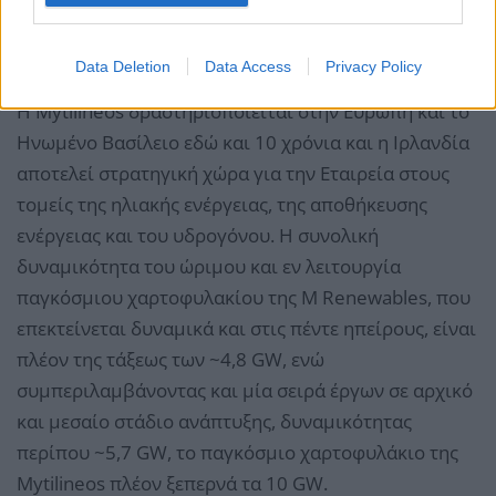
εξέχουσα ανάγκη για «πράσινες» λύσεις, σε μια
απαιτητική αγορά ενέργειας».
Data Deletion
Data Access
Privacy Policy
Η Mytilineos δραστηριοποιείται στην Ευρώπη και το
Ηνωμένο Βασίλειο εδώ και 10 χρόνια και η Ιρλανδία
αποτελεί στρατηγική χώρα για την Εταιρεία στους
τομείς της ηλιακής ενέργειας, της αποθήκευσης
ενέργειας και του υδρογόνου. Η συνολική
δυναμικότητα του ώριμου και εν λειτουργία
παγκόσμιου χαρτοφυλακίου της M Renewables, που
επεκτείνεται δυναμικά και στις πέντε ηπείρους, είναι
πλέον της τάξεως των ~4,8 GW, ενώ
συμπεριλαμβάνοντας και μία σειρά έργων σε αρχικό
και μεσαίο στάδιο ανάπτυξης, δυναμικότητας
περίπου ~5,7 GW, το παγκόσμιο χαρτοφυλάκιο της
Mytilineos πλέον ξεπερνά τα 10 GW.