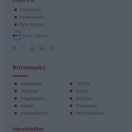
freeD Α.Ε.
Ταυτότητα
Επικοινωνία
Όροι Χρήσης
Μ.Η.Τ. 232114
Κατηγορίες
Οικονομία
TECHin
Πολιτική
ΕΥζην
Επιχειρήσεις
AUTOin
Αγορές
Τουρισμός
Επικαιρότητα
Ροή Ειδήσεων
Newsletter