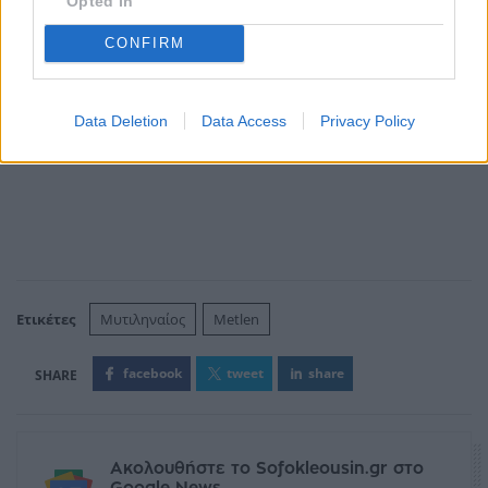
Opted In
CONFIRM
Data Deletion
Data Access
Privacy Policy
Ετικέτες
Μυτιληναίος
Metlen
facebook
tweet
share
Ακολουθήστε το Sofokleousin.gr στο