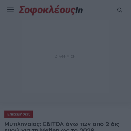
Επιχειρήσεις
Μυτιληναίος: EBITDA άνω των από 2 δις
ευρώ για τη Metlen ως το 2028