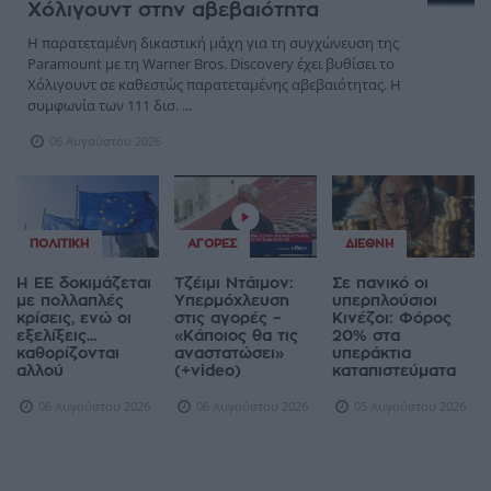
Χόλιγουντ στην αβεβαιότητα
Η παρατεταμένη δικαστική μάχη για τη συγχώνευση της
Paramount με τη Warner Bros. Discovery έχει βυθίσει το
Χόλιγουντ σε καθεστώς παρατεταμένης αβεβαιότητας. Η
συμφωνία των 111 δισ. ...
06 Αυγούστου 2026
ΠΟΛΙΤΙΚΉ
ΑΓΟΡΈΣ
ΔΙΕΘΝΉ
Η ΕΕ δοκιμάζεται
Τζέιμι Ντάιμον:
Σε πανικό οι
με πολλαπλές
Υπερμόχλευση
υπερπλούσιοι
κρίσεις, ενώ οι
στις αγορές –
Κινέζοι: Φόρος
εξελίξεις...
«Κάποιος θα τις
20% στα
καθορίζονται
αναστατώσει»
υπεράκτια
αλλού
(+video)
καταπιστεύματα
06 Αυγούστου 2026
06 Αυγούστου 2026
05 Αυγούστου 2026