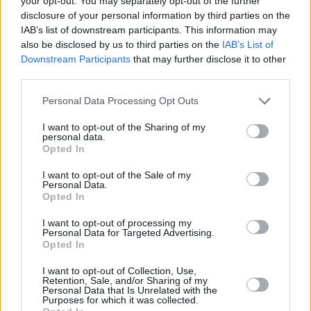
your opt-out. You may separately opt-out of the further
disclosure of your personal information by third parties on the
IAB’s list of downstream participants. This information may
also be disclosed by us to third parties on the
IAB’s List of
Downstream Participants
that may further disclose it to other
third parties.
Personal Data Processing Opt Outs
I want to opt-out of the Sharing of my
personal data.
Opted In
I want to opt-out of the Sale of my
Ο κ. Μυτιληναίος, σε ερώτηση για την πρόθεση της
Personal Data.
Opted In
Εταιρείας να εισαχθεί στο Χρηματιστήριο του
Λονδίνου, σημείωσε πως είναι η σωστή κίνηση,
I want to opt-out of processing my
Personal Data for Targeted Advertising.
σημειώνοντας πως περίμενει μέχρι το 2028 το
Opted In
EBITDA θα φτάσει πάνω από τα 2 δισ. ευρώ.
I want to opt-out of Collection, Use,
Retention, Sale, and/or Sharing of my
Personal Data that Is Unrelated with the
Purposes for which it was collected.