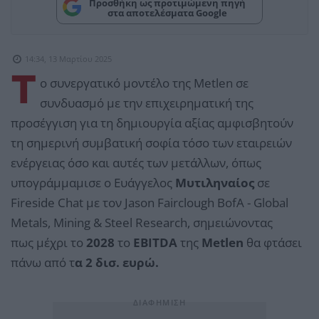
Προσθήκη ως προτιμώμενη πηγή
στα αποτελέσματα Google
14:34, 13 Μαρτίου 2025
Τ
ο συνεργατικό μοντέλο της Metlen σε
συνδυασμό με την επιχειρηματική της
προσέγγιση για τη δημιουργία αξίας αμφισβητούν
τη σημερινή συμβατική σοφία τόσο των εταιρειών
ενέργειας όσο και αυτές των μετάλλων, όπως
υπογράμμαμισε ο Ευάγγελος
Μυτιληναίος
σε
Fireside Chat με τον Jason Fairclough BofA - Global
Metals, Mining & Steel Research, σημειώνοντας
πως μέχρι το
2028
το
EBITDA
της
Metlen
θα φτάσει
πάνω από τ
α 2 δισ. ευρώ.