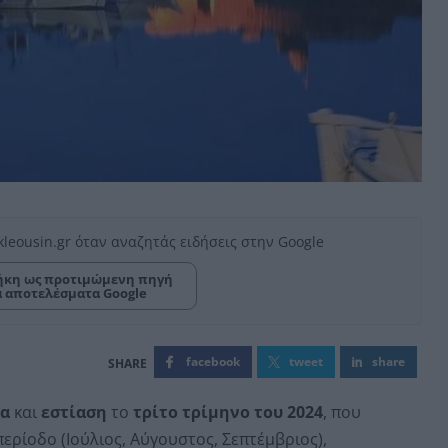
kleousin.gr όταν αναζητάς ειδήσεις στην Google
κη ως προτιμώμενη πηγή
α αποτελέσματα Google
facebook
tweet
share
τα
και
εστίαση
το
τρίτο τρίμηνο του 2024
, που
περίοδο (Ιούλιος, Αύγουστος, Σεπτέμβριος),