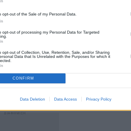
In
o opt-out of the Sale of my Personal Data.
In
ότι συνολικά στα έσοδα καταλυμάτων και εστίασης, η
to opt-out of processing my Personal Data for Targeted
, διατηρούν τις πρώτες θέσεις. Η Πάρος ακολουθεί με
ing.
In
λος με 60.058.964, ενώ αρκετές δεκάδες χιλιάδες πιο
 28.595.926 ακολουθούμενη από την Τήνο με 23.915.341.
o opt-out of Collection, Use, Retention, Sale, and/or Sharing
ersonal Data that Is Unrelated with the Purposes for which it
η Άνδρος με 14.155.505 με Κέα και Κύθνο που
lected.
In
CONFIRM
4, αθροιστικά στους κλάδους των καταλυμάτων και των
 οι αυξήσεις στη Μήλο κατά 32,9% και στην Πάρο κατά
Data Deletion
Data Access
Privacy Policy