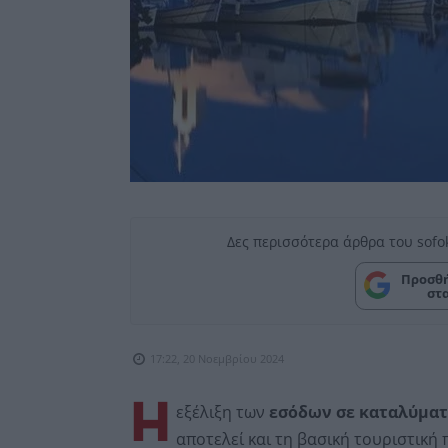
Δες περισσότερα άρθρα του sofo
Προσθή
στ
17:22, 20 Νοεμβρίου 2024
Η
εξέλιξη των
εσόδων σε καταλύμα
αποτελεί και τη βασική τουριστική 