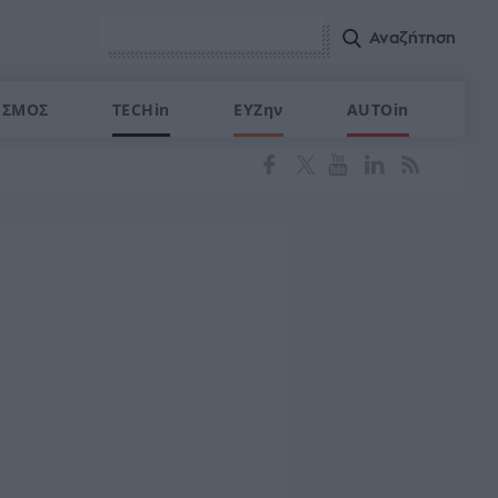
ΙΣΜΟΣ
TECHin
ΕΥΖην
AUTOin