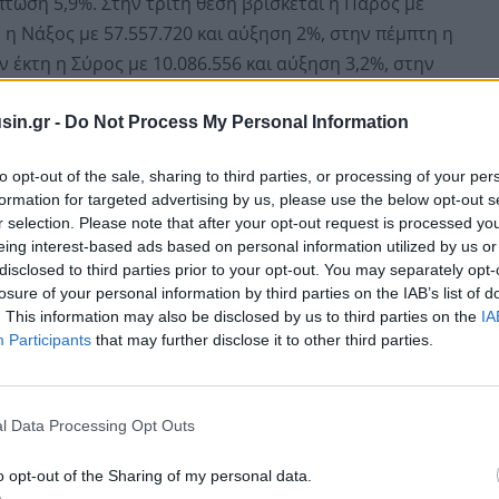
πτώση 5,9%. Στην τρίτη θέση βρίσκεται η Πάρος με
η η Νάξος με 57.557.720 και αύξηση 2%, στην πέμπτη η
 έκτη η Σύρος με 10.086.556 και αύξηση 3,2%, στην
,5% και στις τελευταίες θέσεις η Άνδρος με 5.247.374
 Κύθνος με 4.468.240 και μείωση 2,1%.
sin.gr -
Do Not Process My Personal Information
to opt-out of the sale, sharing to third parties, or processing of your per
κατά σειρά, 108.176.793 ευρώ στη Σαντορίνη,
formation for targeted advertising by us, please use the below opt-out s
 Πάρο, 49.424.936 στη Νάξο, 31.828.168 στη Μήλο,
r selection. Please note that after your opt-out request is processed y
ο, 9.568.867 σε Κέα και Κύθνο και 8.908.131 στην Άνδρο.
eing interest-based ads based on personal information utilized by us or
disclosed to third parties prior to your opt-out. You may separately opt-
losure of your personal information by third parties on the IAB’s list of
. This information may also be disclosed by us to third parties on the
IA
Participants
that may further disclose it to other third parties.
l Data Processing Opt Outs
o opt-out of the Sharing of my personal data.