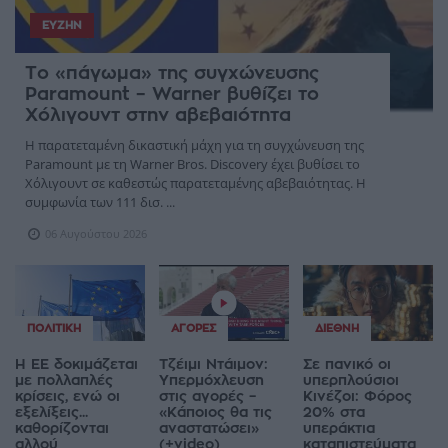
ΕΥΖΗΝ
Το «πάγωμα» της συγχώνευσης
Paramount – Warner βυθίζει το
Χόλιγουντ στην αβεβαιότητα
Η παρατεταμένη δικαστική μάχη για τη συγχώνευση της
Paramount με τη Warner Bros. Discovery έχει βυθίσει το
Χόλιγουντ σε καθεστώς παρατεταμένης αβεβαιότητας. Η
συμφωνία των 111 δισ. ...
06 Αυγούστου 2026
ΠΟΛΙΤΙΚΉ
ΑΓΟΡΈΣ
ΔΙΕΘΝΉ
Η ΕΕ δοκιμάζεται
Τζέιμι Ντάιμον:
Σε πανικό οι
με πολλαπλές
Υπερμόχλευση
υπερπλούσιοι
κρίσεις, ενώ οι
στις αγορές –
Κινέζοι: Φόρος
εξελίξεις...
«Κάποιος θα τις
20% στα
καθορίζονται
αναστατώσει»
υπεράκτια
αλλού
(+video)
καταπιστεύματα