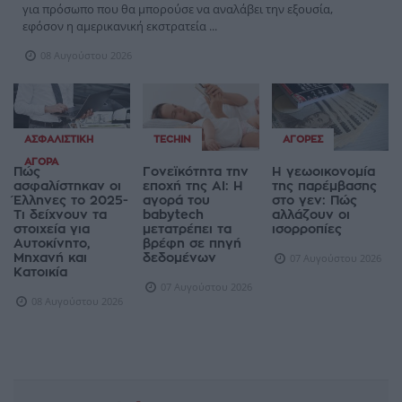
για πρόσωπο που θα μπορούσε να αναλάβει την εξουσία,
εφόσον η αμερικανική εκστρατεία ...
08 Αυγούστου 2026
ΑΣΦΑΛΙΣΤΙΚΉ
TECHIN
ΑΓΟΡΈΣ
ΑΓΟΡΆ
Πώς
Γονεϊκότητα την
Η γεωοικονομία
ασφαλίστηκαν οι
εποχή της AI: Η
της παρέμβασης
Έλληνες το 2025-
αγορά του
στο γεν: Πώς
Τι δείχνουν τα
babytech
αλλάζουν οι
στοιχεία για
μετατρέπει τα
ισορροπίες
Αυτοκίνητο,
βρέφη σε πηγή
Μηχανή και
δεδομένων
07 Αυγούστου 2026
Κατοικία
07 Αυγούστου 2026
08 Αυγούστου 2026