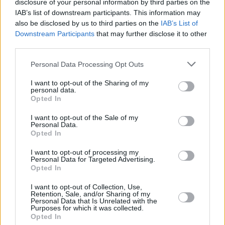
disclosure of your personal information by third parties on the
IAB’s list of downstream participants. This information may
also be disclosed by us to third parties on the
IAB’s List of
Downstream Participants
that may further disclose it to other
third parties.
Personal Data Processing Opt Outs
I want to opt-out of the Sharing of my
Οι επενδύσεις ως μοχλός ανάπτυξης
personal data.
Opted In
Η Morgan Stanley θεωρεί πως οι επενδύσεις θα
I want to opt-out of the Sale of my
γίνουν η βασική κινητήριος δύναμη της ανάπτυξης
Personal Data.
Opted In
για το 2024 και το 2025, λόγω της αύξησης των
άμεσων ξένων επενδύσεων και του Ταμείου
I want to opt-out of processing my
Personal Data for Targeted Advertising.
Ανάκαμψης. Αυτό αντισταθμίζει τις επιπτώσεις από
Opted In
την σύσφιγξη της νομισματικής πολιτικής και την
I want to opt-out of Collection, Use,
αύξηση του κόστους δανεισμού.
Retention, Sale, and/or Sharing of my
Personal Data that Is Unrelated with the
Purposes for which it was collected.
Opted In