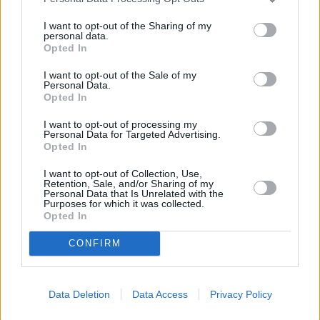
Η τελευταία αναβάθμιση της Ελλάδας από την
Moody's έγινε πριν από περίπου ένα χρόνο,
I want to opt-out of the Sharing of my
personal data.
ανεβάζοντας τότε την πιστοληπτική της ικανότητα
Opted In
κατά δύο βαθμίδες.
I want to opt-out of the Sale of my
Personal Data.
Opted In
I want to opt-out of processing my
Personal Data for Targeted Advertising.
Opted In
I want to opt-out of Collection, Use,
Retention, Sale, and/or Sharing of my
Personal Data that Is Unrelated with the
Purposes for which it was collected.
Opted In
CONFIRM
Data Deletion
Data Access
Privacy Policy