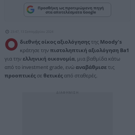
Προσθήκη ως προτιμώμενη πηγή
στα αποτελέσματα Google
23:47, 13 Σεπτεμβρίου 2024
Ο
διεθνής οίκος αξιολόγησης
της
Moody's
κράτησε την
πιστοληπτική αξιολόγηση Ba1
για την
ελληνική οικονομία
, μια βαθμίδα κάτω
από το investment grade, ενώ
αναβάθμισε
τις
προοπτικές
σε
θετικές
από σταθερές.