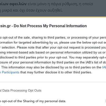
ρίων οφειλών
είναι μόνο η πάγια ρύθμιση, η οποία
 μικρά και όχι όταν έχουν αυξηθεί.
ο γενναία ρύθμιση, αλλά για την ώρα
το υπουργείο
sin.gr -
Do Not Process My Personal Information
αρνείται
, παρά το γεγονός ότι γνωρίζει την
to opt-out of the sale, sharing to third parties, or processing of your per
formation for targeted advertising by us, please use the below opt-out s
r selection. Please note that after your opt-out request is processed y
eing interest-based ads based on personal information utilized by us or
disclosed to third parties prior to your opt-out. You may separately opt-
losure of your personal information by third parties on the IAB’s list of
. This information may also be disclosed by us to third parties on the
IA
Participants
that may further disclose it to other third parties.
l Data Processing Opt Outs
o opt-out of the Sharing of my personal data.