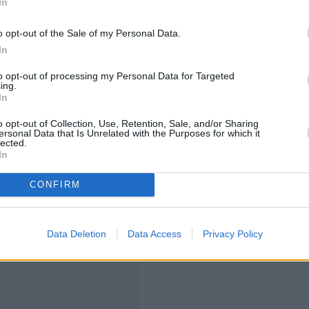
In
ες δόσεις και
με μηνιαίες καταβολές από 30 ευρώ και
o opt-out of the Sale of my Personal Data.
ούμενοι απλήρωτες - ληξιπρόθεσμες και μη - οφειλές
In
ι
ΕΝΦΙΑ
, που βεβαιώθηκαν εντός του 2023.
to opt-out of processing my Personal Data for Targeted
ing.
ν να ρυθμιστούν τα έκτακτα χρέη, από φόρους
In
o opt-out of Collection, Use, Retention, Sale, and/or Sharing
ersonal Data that Is Unrelated with the Purposes for which it
lected.
In
CONFIRM
Data Deletion
Data Access
Privacy Policy