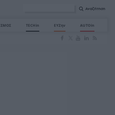
ΙΣΜΟΣ
TECHin
ΕΥΖην
AUTOin