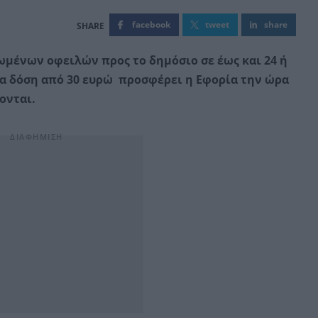
facebook
tweet
share
μένων οφειλών προς το δημόσιο σε έως και 24 ή
αία δόση από 30 ευρώ προσφέρει η Εφορία την ώρα
ονται.