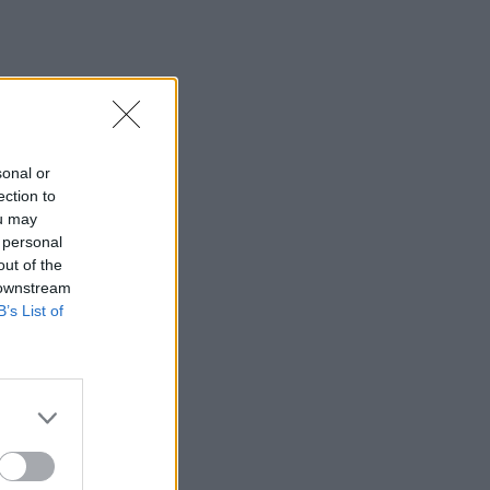
sonal or
ection to
ou may
 personal
out of the
 downstream
B’s List of