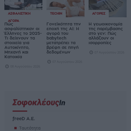
ΑΣΦΑΛΙΣΤΙΚΉ
TECHIN
ΑΓΟΡΈΣ
ΑΓΟΡΆ
Πώς
Γονεϊκότητα την
Η γεωοικονομία
ασφαλίστηκαν οι
εποχή της AI: Η
της παρέμβασης
Έλληνες το 2025-
αγορά του
στο γεν: Πώς
Τι δείχνουν τα
babytech
αλλάζουν οι
στοιχεία για
μετατρέπει τα
ισορροπίες
Αυτοκίνητο,
βρέφη σε πηγή
Μηχανή και
δεδομένων
07 Αυγούστου 2026
Κατοικία
07 Αυγούστου 2026
08 Αυγούστου 2026
freeD Α.Ε.
Ταυτότητα