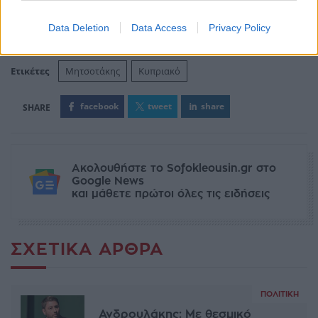
Data Deletion
Data Access
Privacy Policy
Ετικέτες
Μητσοτάκης
Κυπριακό
facebook
tweet
share
Ακολουθήστε το Sofokleousin.gr στο
Google News
και μάθετε πρώτοι όλες τις ειδήσεις
ΣΧΕΤΙΚΆ ΆΡΘΡΑ
ΠΟΛΙΤΙΚΉ
Ανδρουλάκης: Με θεσμικό