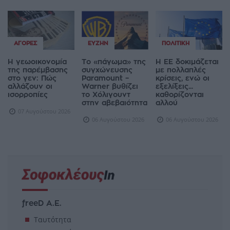
ΑΓΟΡΈΣ
ΕΥΖΗΝ
ΠΟΛΙΤΙΚΉ
Η γεωοικονομία
Το «πάγωμα» της
Η ΕΕ δοκιμάζεται
της παρέμβασης
συγχώνευσης
με πολλαπλές
στο γεν: Πώς
Paramount –
κρίσεις, ενώ οι
αλλάζουν οι
Warner βυθίζει
εξελίξεις...
ισορροπίες
το Χόλιγουντ
καθορίζονται
στην αβεβαιότητα
αλλού
07 Αυγούστου 2026
06 Αυγούστου 2026
06 Αυγούστου 2026