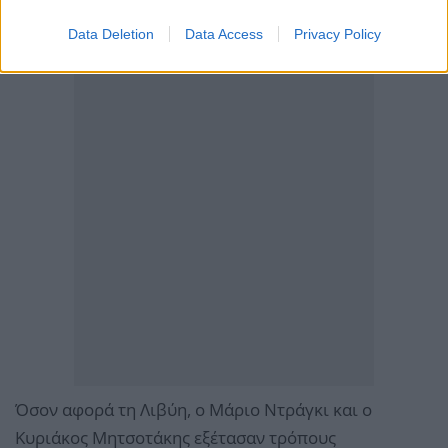
Data Deletion
Data Access
Privacy Policy
Όσον αφορά τη Λιβύη, ο Μάριο Ντράγκι και ο
Κυριάκος Μητσοτάκης εξέτασαν τρόπους