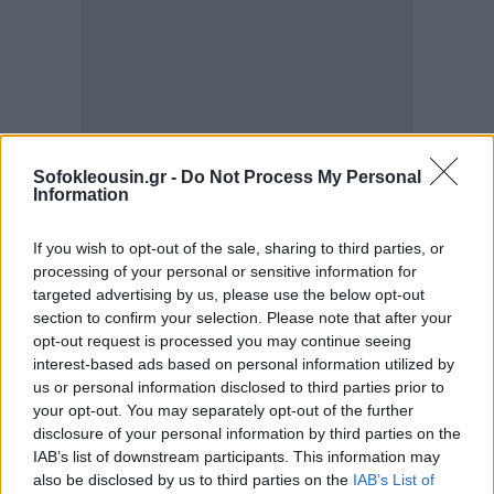
Sofokleousin.gr -
Do Not Process My Personal
Information
Ο πρωθυπουργός επανέλαβε τη στήριξη της Ελλάδας
If you wish to opt-out of the sale, sharing to third parties, or
στην ευρωπαϊκή πορεία της Ουκρανίας. Επισήμανε
processing of your personal or sensitive information for
παράλληλα την ανάγκη να σταλεί ένα καθαρό και
targeted advertising by us, please use the below opt-out
section to confirm your selection. Please note that after your
θετικό μήνυμα για την ενταξιακή προοπτική και την
opt-out request is processed you may continue seeing
στήριξη των Δυτικών Βαλκανίων, επαναλαμβάνοντας
interest-based ads based on personal information utilized by
την πρωτοβουλία για αναζωογόνηση της
us or personal information disclosed to third parties prior to
your opt-out. You may separately opt-out of the further
διαδικασίας που είχε διατυπώσει στην πρόσφατη
disclosure of your personal information by third parties on the
Σύνοδο Κορυφής της Διαδικασίας Συνεργασίας
IAB’s list of downstream participants. This information may
Νοτιοανατολικής Ευρώπης στη Θεσσαλονίκη, όπου
also be disclosed by us to third parties on the
IAB’s List of