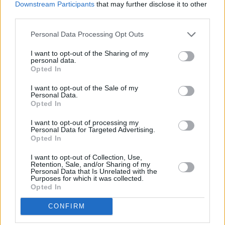
Downstream Participants
that may further disclose it to other
πρότεινε την ευρωπαϊκή ενσωμάτωση των Δυτικών
third parties.
Βαλκανίων μέχρι το 2033.
Personal Data Processing Opt Outs
Επίσης ο πρωθυπουργός ενημέρωσε τον Ιταλό
I want to opt-out of the Sharing of my
ομόλογό του για τις νεότερες εξελίξεις στην
personal data.
Opted In
ανατολική Μεσόγειο και για την τουρκική
I want to opt-out of the Sale of my
επιθετικότητα.
Personal Data.
Opted In
I want to opt-out of processing my
Personal Data for Targeted Advertising.
Opted In
I want to opt-out of Collection, Use,
Retention, Sale, and/or Sharing of my
Personal Data that Is Unrelated with the
Purposes for which it was collected.
Opted In
CONFIRM