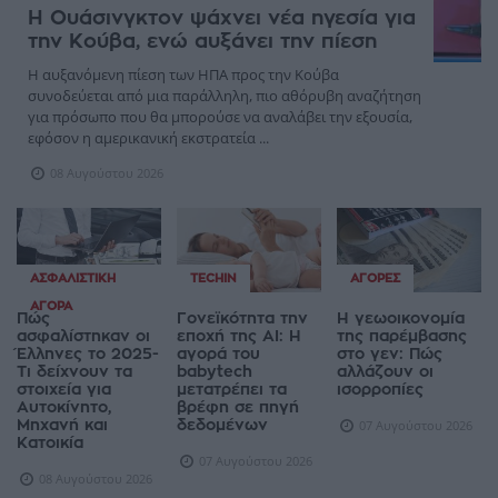
Η Ουάσινγκτον ψάχνει νέα ηγεσία για
την Κούβα, ενώ αυξάνει την πίεση
Η αυξανόμενη πίεση των ΗΠΑ προς την Κούβα
συνοδεύεται από μια παράλληλη, πιο αθόρυβη αναζήτηση
για πρόσωπο που θα μπορούσε να αναλάβει την εξουσία,
εφόσον η αμερικανική εκστρατεία ...
08 Αυγούστου 2026
ΑΣΦΑΛΙΣΤΙΚΉ
TECHIN
ΑΓΟΡΈΣ
ΑΓΟΡΆ
Πώς
Γονεϊκότητα την
Η γεωοικονομία
ασφαλίστηκαν οι
εποχή της AI: Η
της παρέμβασης
Έλληνες το 2025-
αγορά του
στο γεν: Πώς
Τι δείχνουν τα
babytech
αλλάζουν οι
στοιχεία για
μετατρέπει τα
ισορροπίες
Αυτοκίνητο,
βρέφη σε πηγή
Μηχανή και
δεδομένων
07 Αυγούστου 2026
Κατοικία
07 Αυγούστου 2026
08 Αυγούστου 2026