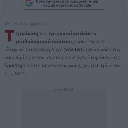
Προσθήκη ως προτιμώμενη πηγή
στα αποτελέσματα Google
12:33, 13 Δεκεμβρίου 2024
Τ
η
μείωση
του
τριμηνιαίου δείκτη
μισθολογικού κόστους
ανακοίνωσε η
Ελληνική Στατιστική Αρχή (
ΕΛΣΤΑΤ
) στο σύνολο της
οικονομίας, εκτός από τον πρωτογενή τομέα και τις
δραστηριότητες των νοικοκυριών, για το Γ΄ τρίμηνο
του 2024.