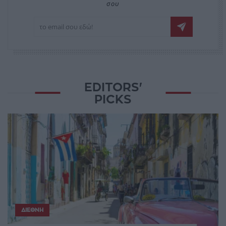
σου
EDITORS'
PICKS
ΔΙΕΘΝΉ