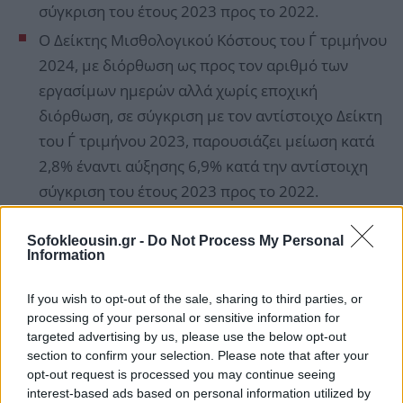
σύγκριση του έτους 2023 προς το 2022.
Ο Δείκτης Μισθολογικού Κόστους του Γ΄ τριμήνου
2024, με διόρθωση ως προς τον αριθμό των
εργασίμων ημερών αλλά χωρίς εποχική
διόρθωση, σε σύγκριση με τον αντίστοιχο Δείκτη
του Γ΄ τριμήνου 2023, παρουσιάζει μείωση κατά
2,8% έναντι αύξησης 6,9% κατά την αντίστοιχη
σύγκριση του έτους 2023 προς το 2022.
Sofokleousin.gr -
Do Not Process My Personal
Information
If you wish to opt-out of the sale, sharing to third parties, or
processing of your personal or sensitive information for
targeted advertising by us, please use the below opt-out
section to confirm your selection. Please note that after your
opt-out request is processed you may continue seeing
interest-based ads based on personal information utilized by