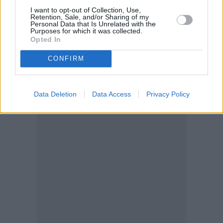
Πέραν της υπερκάλυψης που αναμένεται, ιδιαίτερο
I want to opt-out of Collection, Use,
Retention, Sale, and/or Sharing of my
ενδιαφέρον παρουσιάζει για την αγορά η τιμή
Personal Data that Is Unrelated with the
Purposes for which it was collected.
διάθεσης, η οποία θα επηρεάσει ασφαλής και την
Opted In
πορεία της μετοχής των ΕΛΠΕ στο χρηματιστήριο. Τις
CONFIRM
τελευταίες δύο εβδομάδες, εν όψει του placement η
μετοχή κινήθηκε ανοδικά, κερδίζοντας περίπου 14%.
Data Deletion
Data Access
Privacy Policy