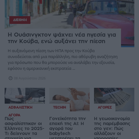
ΔΙΕΘΝΉ
Η Ουάσινγκτον ψάχνει νέα ηγεσία για
την Κούβα, ενώ αυξάνει την πίεση
Η αυξανόμενη πίεση των ΗΠΑ προς την Κούβα
συνοδεύεται από μια παράλληλη, πιο αθόρυβη αναζήτηση
για πρόσωπο που θα μπορούσε να αναλάβει την εξουσία,
εφόσον η αμερικανική εκστρατεία ...
08 Αυγούστου 2026
ΑΣΦΑΛΙΣΤΙΚΉ
TECHIN
ΑΓΟΡΈΣ
ΑΓΟΡΆ
Πώς
Γονεϊκότητα την
Η γεωοικονομία
ασφαλίστηκαν οι
εποχή της AI: Η
της παρέμβασης
Έλληνες το 2025-
αγορά του
στο γεν: Πώς
Τι δείχνουν τα
babytech
αλλάζουν οι
στοιχεία για
μετατρέπει τα
ισορροπίες