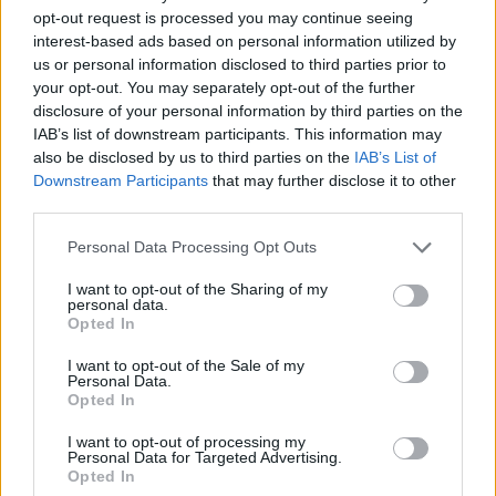
opt-out request is processed you may continue seeing
interest-based ads based on personal information utilized by
us or personal information disclosed to third parties prior to
your opt-out. You may separately opt-out of the further
disclosure of your personal information by third parties on the
IAB’s list of downstream participants. This information may
also be disclosed by us to third parties on the
IAB’s List of
Downstream Participants
that may further disclose it to other
third parties.
Personal Data Processing Opt Outs
I want to opt-out of the Sharing of my
personal data.
Opted In
I want to opt-out of the Sale of my
Personal Data.
Από την ως τώρα διαδικασία συγκέντρωσης soft
Opted In
commitments προκύπτει υπερκάλυψη της
I want to opt-out of processing my
προσφοράς στο σύνολό της (σ.σ. 12%).
Personal Data for Targeted Advertising.
Opted In