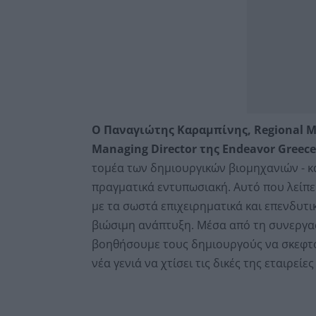
Ο Παναγιώτης Καραμπίνης, Regional M
Managing Director της Endeavor Greec
τομέα των δημιουργικών βιομηχανιών - κα
πραγματικά εντυπωσιακή. Αυτό που λείπει
με τα σωστά επιχειρηματικά και επενδυτ
βιώσιμη ανάπτυξη. Μέσα από τη συνεργα
βοηθήσουμε τους δημιουργούς να σκεφτού
νέα γενιά να χτίσει τις δικές της εταιρεί