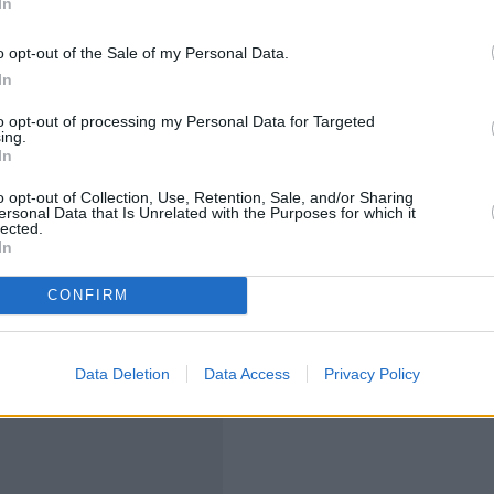
In
o opt-out of the Sale of my Personal Data.
In
to opt-out of processing my Personal Data for Targeted
ing.
In
ΚΚΟΜΕΔ δήλωσε σχετικά:
o opt-out of Collection, Use, Retention, Sale, and/or Sharing
ersonal Data that Is Unrelated with the Purposes for which it
ν endeavor εντάσσεται στο σχεδιασμό για την
lected.
 ανταγωνιστικού οπτικοακουστικού και τεχνολογικού
In
της πολιτιστικής εμπειρίας με την καινοτομία και την
CONFIRM
εραιτέρω ενδυνάμωση της ελληνικής οικονομίας και
Data Deletion
Data Access
Privacy Policy