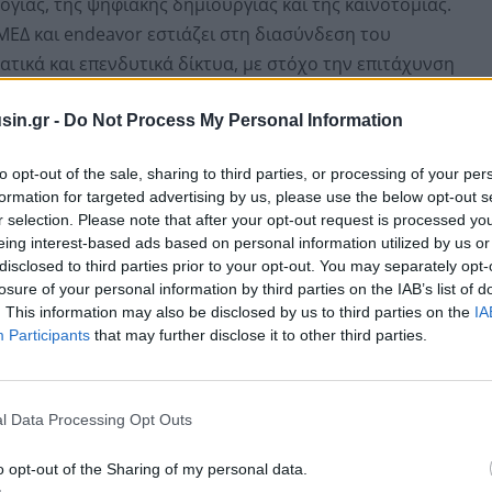
ογίας, της ψηφιακής δημιουργίας και της καινοτομίας.
ΕΔ και endeavor εστιάζει στη διασύνδεση του
τικά και επενδυτικά δίκτυα, με στόχο την επιτάχυνση
έφειας, την προσέλκυση διεθνών συνεργασιών και τη
sin.gr -
Do Not Process My Personal Information
ν.
to opt-out of the sale, sharing to third parties, or processing of your per
η θέση της Ελλάδας ως κόμβου για τις δημιουργικές
formation for targeted advertising by us, please use the below opt-out s
υρύτερη περιοχή. Η κοινή αυτή κατεύθυνση συμβάλλει
r selection. Please note that after your opt-out request is processed y
ατος για τη χώρα ως τόπο όπου η δημιουργικότητα, η
eing interest-based ads based on personal information utilized by us or
ιτουργούν συμπληρωματικά και παράγουν διεθνώς
disclosed to third parties prior to your opt-out. You may separately opt-
losure of your personal information by third parties on the IAB’s list of
. This information may also be disclosed by us to third parties on the
IA
Participants
that may further disclose it to other third parties.
l Data Processing Opt Outs
o opt-out of the Sharing of my personal data.