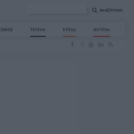
ΙΣΜΟΣ
TECHin
ΕΥΖην
AUTOin