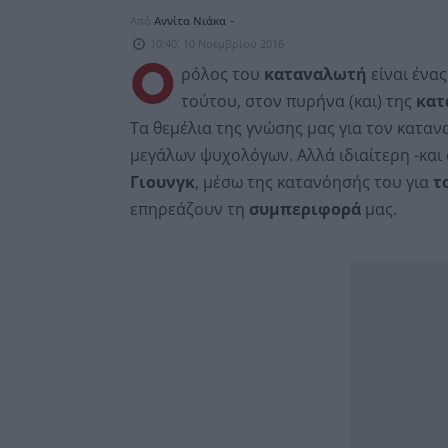
-
Από
Αννίτα Νιάκα
10:40, 10 Νοεμβρίου 2016
Ο
ρόλος του
καταναλωτή
είναι ένας
τούτου, στον πυρήνα (και) της
κατ
Τα θεμέλια της γνώσης μας για τον κατανα
μεγάλων ψυχολόγων. Αλλά ιδιαίτερη -και 
Γιουνγκ
, μέσω της κατανόησής του για
τ
επηρεάζουν τη
συμπεριφορά
μας.