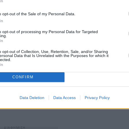
In
o opt-out of the Sale of my Personal Data.
In
to opt-out of processing my Personal Data for Targeted
ασιστεί στη θεώρηση ότι η καταναλωτική συμπεριφορά
ing.
In
 από τις δράσεις του marketing. Τα
παραδοσιακά
καταναλωτική συμπεριφορά με τη λεγόμενη
o opt-out of Collection, Use, Retention, Sale, and/or Sharing
ersonal Data that Is Unrelated with the Purposes for which it
Desire, Action), που υπαγορεύει ότι το μόνο που έχει να
lected.
In
ν Προσοχή, να παράξει Ενδιαφέρον και να διεγείρει την
α αναλάβει Δράση.
CONFIRM
g συχνά εξηγεί τη σχέση καταναλωτή – προς – προϊόν
acement). Τα «4P» όμως αγνοούν το γεγονός, ότι το
Data Deletion
Data Access
Privacy Policy
ιουργεί το νόημα για κάθε «P», το οποίο και καθορίζει
.