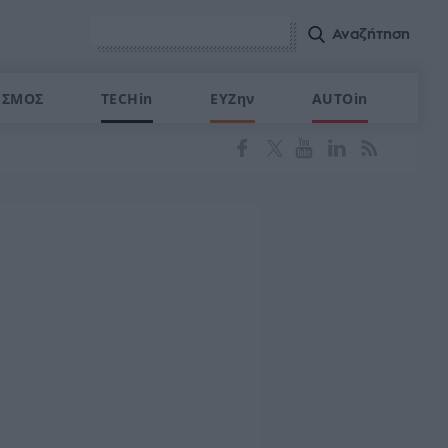
ΙΣΜΟΣ
TECHin
ΕΥΖην
AUTOin