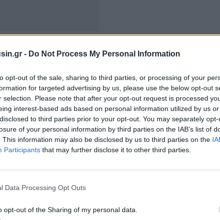
ng
sin.gr -
Do Not Process My Personal Information
μπεριφορά στην αγορά, εξερευνώντας και κατανοώντας
to opt-out of the sale, sharing to third parties, or processing of your per
οπτική ο καταναλωτής
δημιουργεί ένα νόημα
για
formation for targeted advertising by us, please use the below opt-out s
σει αυτής της ερμηνείας. Επομένως, ο καταναλωτής
r selection. Please note that after your opt-out request is processed y
δικασία του marketing
και όχι ένας παθητικός
eing interest-based ads based on personal information utilized by us or
disclosed to third parties prior to your opt-out. You may separately opt-
και άλλες προωθητικές ενέργειες.
losure of your personal information by third parties on the IAB’s list of
. This information may also be disclosed by us to third parties on the
IA
Participants
that may further disclose it to other third parties.
l Data Processing Opt Outs
o opt-out of the Sharing of my personal data.