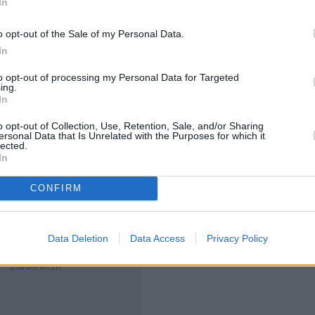
In
o opt-out of the Sale of my Personal Data.
In
to opt-out of processing my Personal Data for Targeted
ς Ζελένσκι δήλωσε ότι οι οικονομικές κυρώσεις κατά
ing.
ι να ενισχυθούν, ενώ παράλληλα ανέφερε ότι
In
 ασκήσουν πιέσεις στη Μόσχα για να αποδεχθεί την
o opt-out of Collection, Use, Retention, Sale, and/or Sharing
ersonal Data that Is Unrelated with the Purposes for which it
lected.
In
 η χώρα του δεν θα συμφωνήσει ποτέ στην
CONFIRM
έλαβε διά της βίας, σημειώνοντας ωστόσο ότι στην
νακατάληψη τους από τον ουκρανικό στρατό και ότι
χθεί διά της διπλωματικής οδού.
Data Deletion
Data Access
Privacy Policy