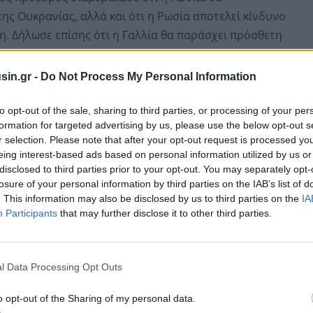
ης Ουκρανίας, αλλά και ότι η Ρωσία αποτελεί κίνδυνο
η. Δήλωσε επίσης ότι η Γαλλία θα παράσχει πρόσθετη
μυρίων ευρώ στην Ουκρανία.
sin.gr -
Do Not Process My Personal Information
εψη για το Ουκρανικό, ο Γάλλος πρόεδρος τόνισε ότι
πώς θα επιτευχθεί κατάπαυση πυρός διαρκείας, που θα
to opt-out of the sale, sharing to third parties, or processing of your per
formation for targeted advertising by us, please use the below opt-out s
 από τη Μόσχα. Ανέφερε επίσης ότι θα συζητηθεί το
r selection. Please note that after your opt-out request is processed y
ας στην Ουκρανία ούτως ώστε να είναι ικανή να
eing interest-based ads based on personal information utilized by us or
κδήλωση της ρωσικής επιθετικότητας.
disclosed to third parties prior to your opt-out. You may separately opt-
losure of your personal information by third parties on the IAB’s list of
. This information may also be disclosed by us to third parties on the
IA
Participants
that may further disclose it to other third parties.
l Data Processing Opt Outs
o opt-out of the Sharing of my personal data.