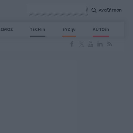
ΙΣΜΟΣ
TECHin
ΕΥΖην
AUTOin