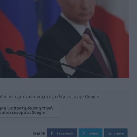
kleousin.gr όταν αναζητάς ειδήσεις στην Google
κη ως προτιμώμενη πηγή
α αποτελέσματα Google
facebook
tweet
share