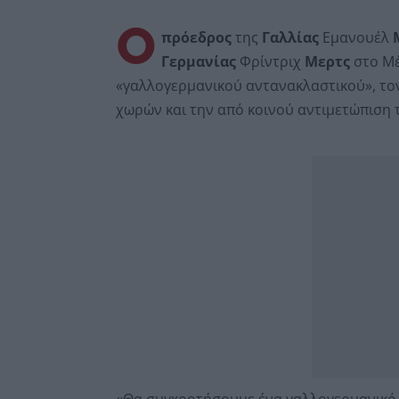
Ο
πρόεδρος
της
Γαλλίας
Εμανουέλ
Γερμανίας
Φρίντριχ
Μερτς
στο Μέ
«γαλλογερμανικού αντανακλαστικού», το
χωρών και την από κοινού αντιμετώπιση
«Θα συγκροτήσουμε ένα γαλλογερμανικό 