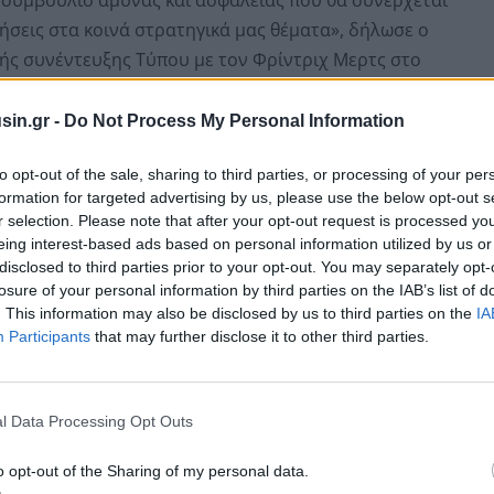
τήσεις στα κοινά στρατηγικά μας θέματα», δήλωσε ο
ής συνέντευξης Τύπου με τον Φρίντριχ Μερτς στο
sin.gr -
Do Not Process My Personal Information
τριχ Μερτς έφθασε νωρίτερα στο Μέγαρο των Ηλυσίων
τον πρόεδρο της Γαλλίας Εμανουέλ Μακρόν για την
to opt-out of the sale, sharing to third parties, or processing of your per
formation for targeted advertising by us, please use the below opt-out s
κό. Το Παρίσι είναι κατά παράδοσιν ο πρώτος σταθμός
r selection. Please note that after your opt-out request is processed y
eing interest-based ads based on personal information utilized by us or
disclosed to third parties prior to your opt-out. You may separately opt-
losure of your personal information by third parties on the IAB’s list of
. This information may also be disclosed by us to third parties on the
IA
Participants
that may further disclose it to other third parties.
l Data Processing Opt Outs
o opt-out of the Sharing of my personal data.