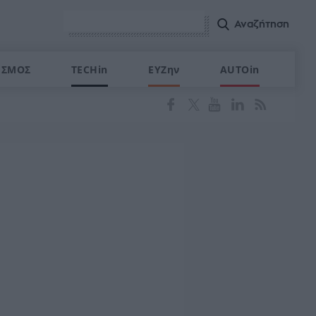
ΙΣΜΟΣ
TECHin
ΕΥΖην
AUTOin