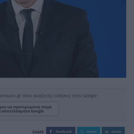
kleousin.gr όταν αναζητάς ειδήσεις στην Google
κη ως προτιμώμενη πηγή
α αποτελέσματα Google
facebook
tweet
share