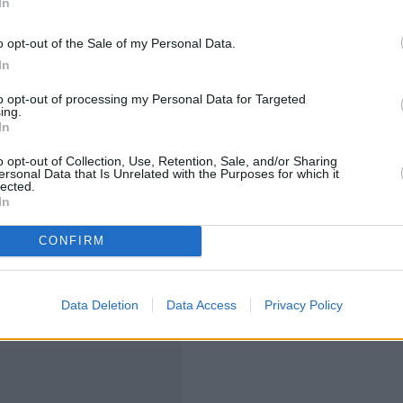
In
o opt-out of the Sale of my Personal Data.
In
 του γαλλογερμανικού διδύμου ως κινητήριας δύναμης
to opt-out of processing my Personal Data for Targeted
ing.
In
 διάρκεια της συνέντευξης Τύπου ότι θα συνομιλήσει
o opt-out of Collection, Use, Retention, Sale, and/or Sharing
έμα της πυρηνικής αποτροπής στην ευρωπαϊκή ήπειρο.
ersonal Data that Is Unrelated with the Purposes for which it
lected.
In
CONFIRM
Data Deletion
Data Access
Privacy Policy