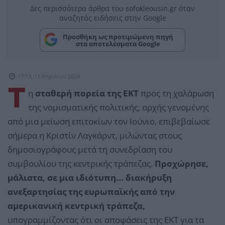
Δες περισσότερα άρθρα του sofokleousin.gr όταν
αναζητάς ειδήσεις στην Google
Προσθήκη ως προτιμώμενη πηγή
στα αποτελέσματα Google
17:13, 11 Απριλίου 2024
Τ
η
σταθερή πορεία της ΕΚΤ
προς τη χαλάρωση
της νομισματικής πολιτικής, αρχής γενομένης
από μια μείωση επιτοκίων τον Ιούνιο, επιβεβαίωσε
σήμερα η Κριστίν Λαγκάρντ, μιλώντας στους
δημοσιογράφους μετά τη συνεδρίαση του
συμβουλίου της κεντρικής τράπεζας.
Προχώρησε,
μάλιστα, σε μια ιδιότυπη... διακήρυξη
ανεξαρτησίας της ευρωπαϊκής από την
αμερικανική κεντρική τράπεζα,
υπογραμμίζοντας ότι οι αποφάσεις της ΕΚΤ για τα