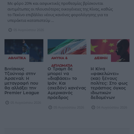
Με φόρο 20% και ασφυκτικές προθεσμίες βρίσκονται
αντιμέτωπες οι πλουσιότερες οικογένειες της Κίνας, καθώς
το Πεκίνο επιβάλλει νέους κανόνες φορολόγησης για τα
υπεράκτια καταπιστεύμ ...
05 Αυγούστου 2026
ΑΘΛΗΤΙΚΆ
ΆΜΥΝΑ &
ΔΙΕΘΝΉ
ΔΙΠΛΩΜΑΤΊΑ
Βινίσιους
Ο Τραμπ δε
Η Κίνα
Τζούνιορ στην
μπορεί να
«φακελώνει»
Άρσεναλ: Η
«διαβάσει» το
(και) ξένους
μεταγραφή που
Ιράν. Και
πολίτες: Στο φως
θα αλλάξει την
(σχεδόν) κανένας
τεράστιος όγκος
Premier League
Αμερικανός
ιδιωτικών
πρόεδρος
δεδομένων
05 Αυγούστου 2026
05 Αυγούστου 2026
04 Αυγούστου 2026