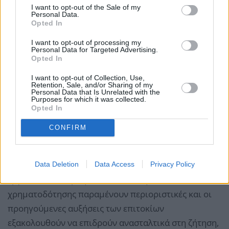
διατηρήσει αμετάβλητα τα τρία βασικά επιτόκια της
I want to opt-out of the Sale of my
Personal Data.
ΕΚΤ. Οι εισερχόμενες πληροφορίες επιβεβαιώνουν
Opted In
σε γενικές γραμμές την προηγούμενη αξιολόγηση
I want to opt-out of processing my
του Διοικητικού Συμβουλίου για τις μεσοπρόθεσμες
Personal Data for Targeted Advertising.
Opted In
προοπτικές του πληθωρισμού. Ο πληθωρισμός
I want to opt-out of Collection, Use,
συνέχισε να μειώνεται, καθοδηγούμενος από τον
Retention, Sale, and/or Sharing of my
Personal Data that Is Unrelated with the
χαμηλότερο πληθωρισμό των τιμών των ειδών
Purposes for which it was collected.
διατροφής και των αγαθών. Οι περισσότεροι δείκτες
Opted In
μέτρησης του υποκείμενου πληθωρισμού
CONFIRM
υποχωρούν, ο ρυθμός αύξησης των μισθών
μετριάζεται σταδιακά και οι επιχειρήσεις
απορροφούν μέρος της ανόδου του κόστους
Data Deletion
Data Access
Privacy Policy
εργασίας στα κέρδη τους. Οι συνθήκες
χρηματοδότησης παραμένουν περιοριστικές και οι
προηγούμενες αυξήσεις των επιτοκίων
εξακολουθούν να επιδρούν ανασταλτικά στη ζήτηση,