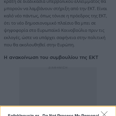
κράτη σε διαδικασία υπερβολικού ελλείμματος θα
μπορούν να λαμβάνουν στήριξη από την ΕΚΤ. Είναι
καλό νέο πάντως, όπως τόνισε η πρόεδρος της ΕΚΤ,
ότι το νέο δημοσιονομικό πλαίσιο θα μπει σε
ψηφοφορία στο Ευρωπαϊκό Κοινοβούλιο πριν τις
εκλογές, ώστε να υπάρχει σαφήνεια στην πολιτική
που θα ακολουθηθεί στην Ευρώπη.
Η ανακοίνωση του συμβουλίου της ΕΚΤ
Sofokleousin.gr -
Do Not Process My Personal