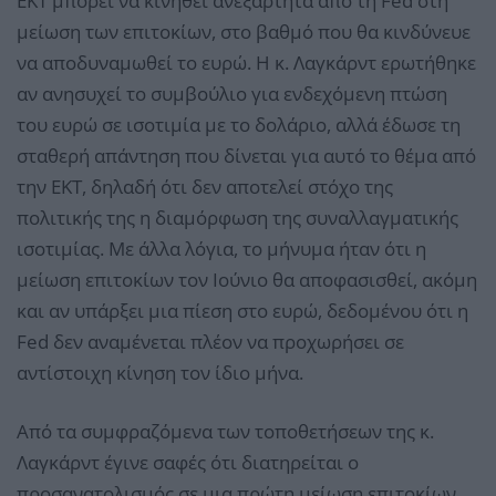
ΕΚΤ μπορεί να κινηθεί ανεξάρτητα από τη Fed στη
μείωση των επιτοκίων, στο βαθμό που θα κινδύνευε
να αποδυναμωθεί το ευρώ. Η κ. Λαγκάρντ ερωτήθηκε
αν ανησυχεί το συμβούλιο για ενδεχόμενη πτώση
του ευρώ σε ισοτιμία με το δολάριο, αλλά έδωσε τη
σταθερή απάντηση που δίνεται για αυτό το θέμα από
την ΕΚΤ, δηλαδή ότι δεν αποτελεί στόχο της
πολιτικής της η διαμόρφωση της συναλλαγματικής
ισοτιμίας. Με άλλα λόγια, το μήνυμα ήταν ότι η
μείωση επιτοκίων τον Ιούνιο θα αποφασισθεί, ακόμη
και αν υπάρξει μια πίεση στο ευρώ, δεδομένου ότι η
Fed δεν αναμένεται πλέον να προχωρήσει σε
αντίστοιχη κίνηση τον ίδιο μήνα.
Από τα συμφραζόμενα των τοποθετήσεων της κ.
Λαγκάρντ έγινε σαφές ότι διατηρείται ο
προσανατολισμός σε μια πρώτη μείωση επιτοκίων