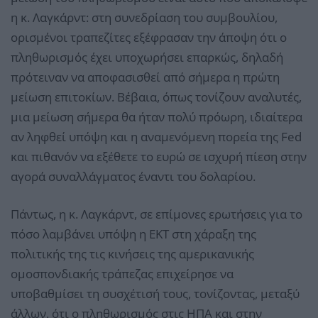
η κ. Λαγκάρντ: στη συνεδρίαση του συμβουλίου,
ορισμένοι τραπεζίτες εξέφρασαν την άποψη ότι ο
πληθωρισμός έχει υποχωρήσει επαρκώς, δηλαδή
πρότειναν να αποφασισθεί από σήμερα η πρώτη
μείωση επιτοκίων. Βέβαια, όπως τονίζουν αναλυτές,
μια μείωση σήμερα θα ήταν πολύ πρόωρη, ιδιαίτερα
αν ληφθεί υπόψη και η αναμενόμενη πορεία της Fed
και πιθανόν να εξέθετε το ευρώ σε ισχυρή πίεση στην
αγορά συναλλάγματος έναντι του δολαρίου.
Πάντως, η κ. Λαγκάρντ, σε επίμονες ερωτήσεις για το
πόσο λαμβάνει υπόψη η ΕΚΤ στη χάραξη της
πολιτικής της τις κινήσεις της αμερικανικής
ομοσπονδιακής τράπεζας επιχείρησε να
υποβαθμίσει τη συσχέτισή τους, τονίζοντας, μεταξύ
άλλων, ότι ο πληθωρισμός στις ΗΠΑ και στην