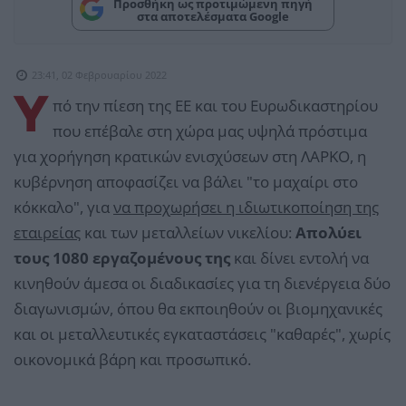
Προσθήκη ως προτιμώμενη πηγή
στα αποτελέσματα Google
23:41, 02 Φεβρουαρίου 2022
Υ
πό την πίεση της ΕΕ και του Ευρωδικαστηρίου
που επέβαλε στη χώρα μας υψηλά πρόστιμα
για χορήγηση κρατικών ενισχύσεων στη ΛΑΡΚΟ, η
κυβέρνηση αποφασίζει να βάλει "το μαχαίρι στο
κόκκαλο", για
να προχωρήσει η ιδιωτικοποίηση της
εταιρείας
και των μεταλλείων νικελίου:
Απολύει
τους 1080 εργαζομένους της
και δίνει εντολή να
κινηθούν άμεσα οι διαδικασίες για τη διενέργεια δύο
διαγωνισμών, όπου θα εκποιηθούν οι βιομηχανικές
και οι μεταλλευτικές εγκαταστάσεις "καθαρές", χωρίς
οικονομικά βάρη και προσωπικό.