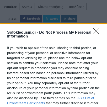
Ετικέτες
ΛΑΡΚΟ
ιδιωτικοποιήσεις
απολύσεις
facebook
tweet
share
Sofokleousin.gr -
Do Not Process My Personal
Information
Ακολουθήστε το Sofokleousin.gr στο
Google News
If you wish to opt-out of the sale, sharing to third parties, or
και μάθετε πρώτοι όλες τις ειδήσεις
processing of your personal or sensitive information for
targeted advertising by us, please use the below opt-out
section to confirm your selection. Please note that after your
ΣΧΕΤΙΚΆ ΆΡΘΡΑ
opt-out request is processed you may continue seeing
interest-based ads based on personal information utilized by
us or personal information disclosed to third parties prior to
ΕΠΙΧΕΙΡΉΣΕΙΣ
your opt-out. You may separately opt-out of the further
disclosure of your personal information by third parties on the
Ευρωκαμπάνα στην Ελλάδα για
IAB’s list of downstream participants. This information may
τις ενισχύσεις στη ΛΑΡΚΟ
also be disclosed by us to third parties on the
IAB’s List of
12:02, 20 Ιανουαρίου 2022
Downstream Participants
that may further disclose it to other