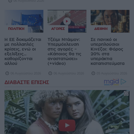
06 Αυγούστου 2026
ΠΟΛΙΤΙΚΉ
ΑΓΟΡΈΣ
ΔΙΕΘΝΉ
Η ΕΕ δοκιμάζεται
Τζέιμι Ντάιμον:
Σε πανικό οι
με πολλαπλές
Υπερμόχλευση
υπερπλούσιοι
κρίσεις, ενώ οι
στις αγορές –
Κινέζοι: Φόρος
εξελίξεις...
«Κάποιος θα τις
20% στα
καθορίζονται
αναστατώσει»
υπεράκτια
αλλού
(+video)
καταπιστεύματα
06 Αυγούστου 2026
06 Αυγούστου 2026
05 Αυγούστου 2026