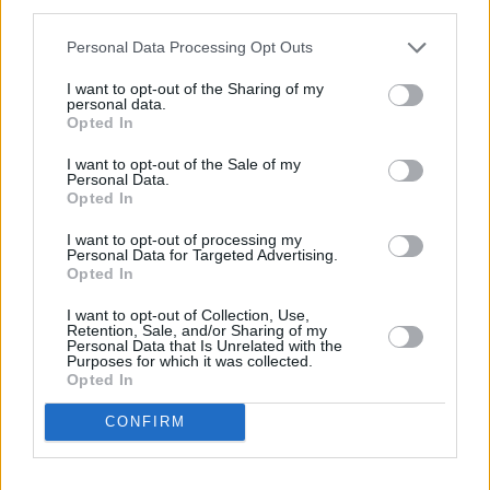
third parties.
ΠΟΛΙΤΙΚΉ
Personal Data Processing Opt Outs
ΚΚΕ: Η κυβέρνηση ολοκληρώνει
I want to opt-out of the Sharing of my
το έγκλημα στη ΛΑΡΚΟ
personal data.
Opted In
23:00, 01 Φεβρουαρίου 2022
I want to opt-out of the Sale of my
Personal Data.
Opted In
I want to opt-out of processing my
Εγγραφείτε στο Newsletter μας
Personal Data for Targeted Advertising.
Opted In
Οι σημαντικότερες ειδήσεις της ημέρας στο email
σου
I want to opt-out of Collection, Use,
Retention, Sale, and/or Sharing of my
Personal Data that Is Unrelated with the
Purposes for which it was collected.
Opted In
CONFIRM
EDITORS'