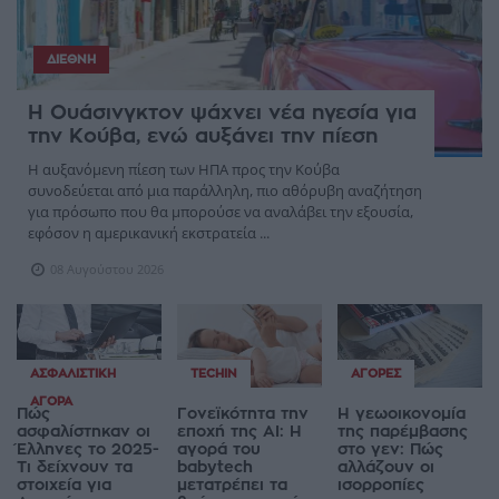
ΔΙΕΘΝΉ
Η Ουάσινγκτον ψάχνει νέα ηγεσία για
την Κούβα, ενώ αυξάνει την πίεση
Η αυξανόμενη πίεση των ΗΠΑ προς την Κούβα
συνοδεύεται από μια παράλληλη, πιο αθόρυβη αναζήτηση
για πρόσωπο που θα μπορούσε να αναλάβει την εξουσία,
εφόσον η αμερικανική εκστρατεία ...
08 Αυγούστου 2026
ΑΣΦΑΛΙΣΤΙΚΉ
TECHIN
ΑΓΟΡΈΣ
ΑΓΟΡΆ
Πώς
Γονεϊκότητα την
Η γεωοικονομία
ασφαλίστηκαν οι
εποχή της AI: Η
της παρέμβασης
Έλληνες το 2025-
αγορά του
στο γεν: Πώς
Τι δείχνουν τα
babytech
αλλάζουν οι
στοιχεία για
μετατρέπει τα
ισορροπίες