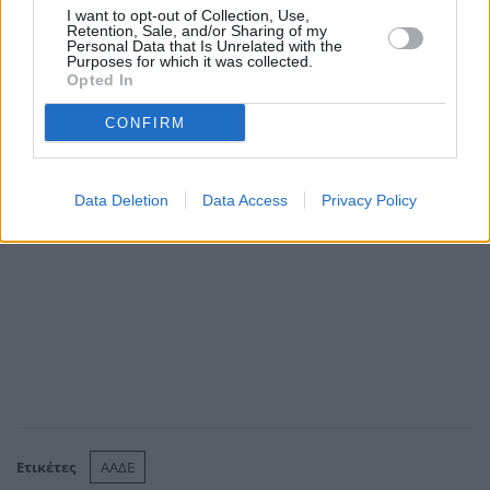
το ποσοστό που θα κρατήσει η Εφορία από τα
I want to opt-out of Collection, Use,
Retention, Sale, and/or Sharing of my
χρήματα που θα εισπράξει ο φορολογούμενος από
Personal Data that Is Unrelated with the
Purposes for which it was collected.
το δημόσιο ή την πώληση κάποιου ακινήτου.
Opted In
CONFIRM
Data Deletion
Data Access
Privacy Policy
Ετικέτες
ΑΑΔΕ