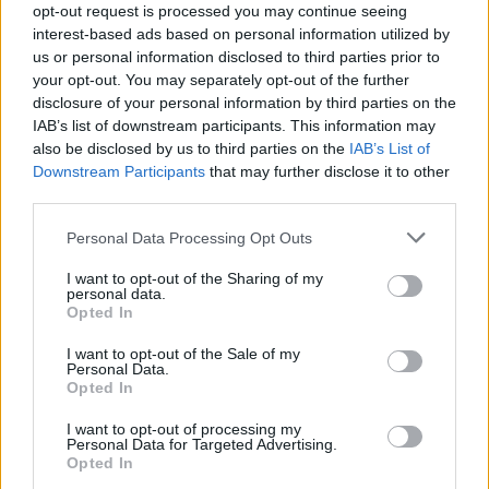
opt-out request is processed you may continue seeing
interest-based ads based on personal information utilized by
us or personal information disclosed to third parties prior to
your opt-out. You may separately opt-out of the further
disclosure of your personal information by third parties on the
IAB’s list of downstream participants. This information may
also be disclosed by us to third parties on the
IAB’s List of
Downstream Participants
that may further disclose it to other
third parties.
Personal Data Processing Opt Outs
I want to opt-out of the Sharing of my
Οι οφειλέτες με ρυθμισμένα χρέη λαμβάνουν την
personal data.
ενημερότητα, χωρίς να χρειαστεί να επισκεφτούν
Opted In
κάποια ΔΟΥ, αλλά από τον υπολογιστή ή το κινητό
I want to opt-out of the Sale of my
Personal Data.
τους.
Opted In
Οι φορολογούμενοι υποβάλλουν την αίτησή τους
I want to opt-out of processing my
στην πλατφόρμα της ΑΑΔΕ και άμεσα λαμβάνουν τη
Personal Data for Targeted Advertising.
Opted In
φορολογική ενημερότητα, στην οποία αναγράφονται