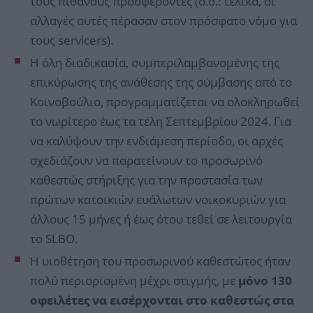
τους πιθανούς προσφέροντες (σ.σ.: τελικά, οι
αλλαγές αυτές πέρασαν στον πρόσφατο νόμο για
τους servicers).
Η όλη διαδικασία, συμπεριλαμβανομένης της
επικύρωσης της ανάθεσης της σύμβασης από το
Κοινοβούλιο, προγραμματίζεται να ολοκληρωθεί
το νωρίτερο έως τα τέλη Σεπτεμβρίου 2024. Για
να καλύψουν την ενδιάμεση περίοδο, οι αρχές
σχεδιάζουν να παρατείνουν το προσωρινό
καθεστώς στήριξης για την προστασία των
πρώτων κατοικιών ευάλωτων νοικοκυριών για
άλλους 15 μήνες ή έως ότου τεθεί σε λειτουργία
το SLBO.
Η υιοθέτηση του προσωρινού καθεστώτος ήταν
πολύ περιορισμένη μέχρι στιγμής, με
μόνο 130
οφειλέτες να εισέρχονται στο καθεστώς στα