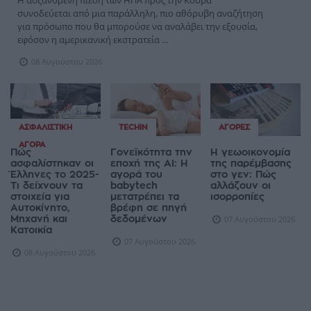
συνοδεύεται από μια παράλληλη, πιο αθόρυβη αναζήτηση
για πρόσωπο που θα μπορούσε να αναλάβει την εξουσία,
εφόσον η αμερικανική εκστρατεία ...
08 Αυγούστου 2026
ΑΣΦΑΛΙΣΤΙΚΉ
TECHIN
ΑΓΟΡΈΣ
ΑΓΟΡΆ
Πώς
Γονεϊκότητα την
Η γεωοικονομία
ασφαλίστηκαν οι
εποχή της AI: Η
της παρέμβασης
Έλληνες το 2025-
αγορά του
στο γεν: Πώς
Τι δείχνουν τα
babytech
αλλάζουν οι
στοιχεία για
μετατρέπει τα
ισορροπίες
Αυτοκίνητο,
βρέφη σε πηγή
Μηχανή και
δεδομένων
07 Αυγούστου 2026
Κατοικία
07 Αυγούστου 2026
08 Αυγούστου 2026