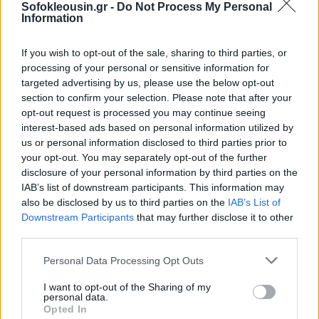
Sofokleousin.gr -
Do Not Process My Personal
που αξιοποιείται για να πληρώνονται οι πιστωτές,
Information
μέχρι στιγμής συναντούν πολύ μεγάλες δυσκολίες,
καθώς τα κριτήρια για να χαρακτηρισθεί ένας
If you wish to opt-out of the sale, sharing to third parties, or
processing of your personal or sensitive information for
οφειλέτης ως ευάλωτος είναι υπερβολικά
targeted advertising by us, please use the below opt-out
περιοριστικά.
section to confirm your selection. Please note that after your
opt-out request is processed you may continue seeing
interest-based ads based on personal information utilized by
us or personal information disclosed to third parties prior to
your opt-out. You may separately opt-out of the further
disclosure of your personal information by third parties on the
IAB’s list of downstream participants. This information may
also be disclosed by us to third parties on the
IAB’s List of
Downstream Participants
that may further disclose it to other
third parties.
Personal Data Processing Opt Outs
I want to opt-out of the Sharing of my
personal data.
Opted In