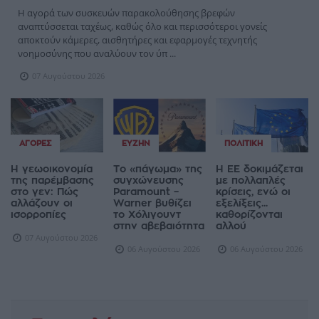
Η αγορά των συσκευών παρακολούθησης βρεφών
αναπτύσσεται ταχέως, καθώς όλο και περισσότεροι γονείς
αποκτούν κάμερες, αισθητήρες και εφαρμογές τεχνητής
νοημοσύνης που αναλύουν τον ύπ ...
07 Αυγούστου 2026
ΑΓΟΡΈΣ
ΕΥΖΗΝ
ΠΟΛΙΤΙΚΉ
Η γεωοικονομία
Το «πάγωμα» της
Η ΕΕ δοκιμάζεται
της παρέμβασης
συγχώνευσης
με πολλαπλές
στο γεν: Πώς
Paramount –
κρίσεις, ενώ οι
αλλάζουν οι
Warner βυθίζει
εξελίξεις...
ισορροπίες
το Χόλιγουντ
καθορίζονται
στην αβεβαιότητα
αλλού
07 Αυγούστου 2026
06 Αυγούστου 2026
06 Αυγούστου 2026