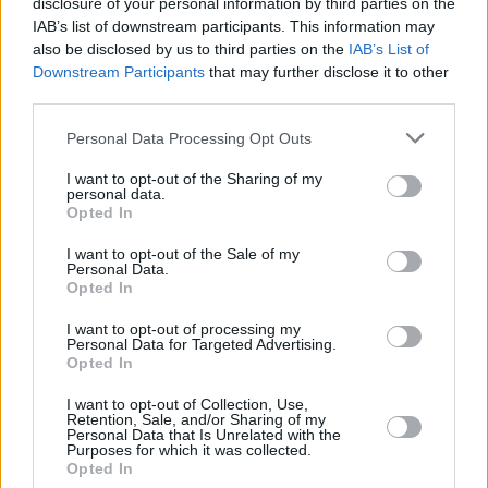
disclosure of your personal information by third parties on the
εκφράζουν την αγωνία τους και οι μεγάλες
IAB’s list of downstream participants. This information may
κατασκευαστικές εταιρείες της χώρας (ΣΤΕΑΤ -
also be disclosed by us to third parties on the
IAB’s List of
Downstream Participants
that may further disclose it to other
Σύνδεσμος Τεχνικών Εταιριών Ανωτέρων Τάξεων).
third parties.
Ζητούν, μάλιστα, επιτακτικά την παράταση της
Personal Data Processing Opt Outs
περιόδου υλοποίησης των έργων μετά τον Αύγουστο
του 2026, ώστε να μη χαθούν κονδύλια.
I want to opt-out of the Sharing of my
personal data.
Opted In
Όπως ανέφεραν μετά τη γενική τους συνέλευση,
I want to opt-out of the Sale of my
Personal Data.
Opted In
I want to opt-out of processing my
Personal Data for Targeted Advertising.
Opted In
I want to opt-out of Collection, Use,
Retention, Sale, and/or Sharing of my
Personal Data that Is Unrelated with the
Purposes for which it was collected.
Opted In