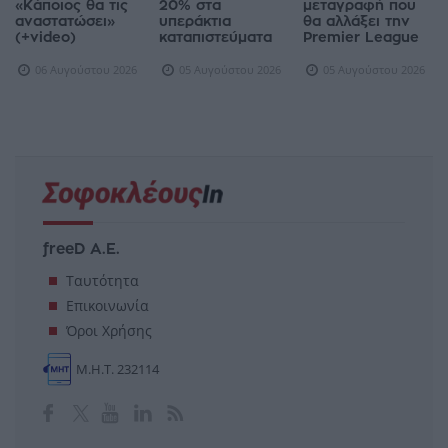
«Κάποιος θα τις
20% στα
μεταγραφή που
αναστατώσει»
υπεράκτια
θα αλλάξει την
(+video)
καταπιστεύματα
Premier League
06 Αυγούστου 2026
05 Αυγούστου 2026
05 Αυγούστου 2026
freeD Α.Ε.
Ταυτότητα
Επικοινωνία
Όροι Χρήσης
Μ.Η.Τ. 232114