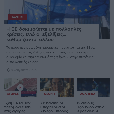
ΠΟΛΙΤΙΚΉ
Η ΕΕ δοκιμάζεται με πολλαπλές
κρίσεις, ενώ οι εξελίξεις...
καθορίζονται αλλού
Το πόσο περιορισμένη παραμένει η δυνατότητά της ΕΕ να
διαμορφώνει τις εξελίξεις που επηρεάζουν άμεσα την
οικονομία και την ασφάλειά της φέρνουν στην επιφάνεια
οι πολλαπλές κρίσεις ...
06 Αυγούστου 2026
ΑΓΟΡΈΣ
ΔΙΕΘΝΉ
ΑΘΛΗΤΙΚΆ
Τζέιμι Ντάιμον:
Σε πανικό οι
Βινίσιους
Υπερμόχλευση
υπερπλούσιοι
Τζούνιορ στην
στις αγορές –
Κινέζοι: Φόρος
Άρσεναλ: Η