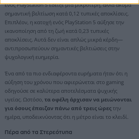
ενός PlayStation 5 έδειξε μια μικρότερη, αλλά ακόμα
σημαντική βελτίωση κατά 0,12 τυπικές αποκλίσεις.
Επιπλέον, η κατοχή ενός PlayStation 5 αύξησε την
ικανοποίηση από τη ζωή κατά 0,23 τυπικές
αποκλίσεις. Αυτά δεν είναι απλώς μικρά κέρδη—
αντιπροσωπεύουν σημαντικές βελτιώσεις στην
ψυχολογική ευημερία.
Ένα από τα πιο ενδιαφέροντα ευρήματα ήταν ότι η
αύξηση του χρόνου που αφιερώνεται στο gaming
οδηγούσε σε καλύτερα αποτελέσματα ψυχικής
υγείας. Ωστόσο,
τα οφέλη άρχισαν να μειώνονται
για όσους έπαιζαν πάνω από τρεις ώρες
την
ημέρα, υποδεικνύοντας ότι η μέτρο είναι το κλειδί.
Πέρα από τα Στερεότυπα