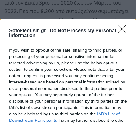
από τον Δεκέμβριο του 2020 έως τον Μάρτιο του
2022. Περίπου 8.200 από αυτούς είχαν συμμετάσχει
σε κληρώσεις για κονσόλες. Τα αποτελέσματα ήταν
εντυπωσιακά: οι νικητές των κληρώσεων που
Sofokleousin.gr -
Do Not Process My Personal
Information
απέκτησαν νέες κονσόλες παρουσίασαν
σημαντικές
βελτιώσεις στην ψυχική υγεία
σε σύγκριση με
If you wish to opt-out of the sale, sharing to third parties, or
τους μη νικητές.
processing of your personal or sensitive information for
targeted advertising by us, please use the below opt-out
section to confirm your selection. Please note that after your
opt-out request is processed you may continue seeing
interest-based ads based on personal information utilized by
us or personal information disclosed to third parties prior to
your opt-out. You may separately opt-out of the further
disclosure of your personal information by third parties on the
IAB’s list of downstream participants. This information may
also be disclosed by us to third parties on the
IAB’s List of
Downstream Participants
that may further disclose it to other
third parties.