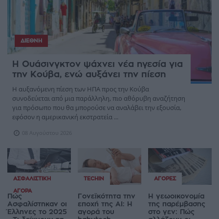
ΔΙΕΘΝΉ
Η Ουάσινγκτον ψάχνει νέα ηγεσία για
την Κούβα, ενώ αυξάνει την πίεση
Η αυξανόμενη πίεση των ΗΠΑ προς την Κούβα
συνοδεύεται από μια παράλληλη, πιο αθόρυβη αναζήτηση
για πρόσωπο που θα μπορούσε να αναλάβει την εξουσία,
εφόσον η αμερικανική εκστρατεία ...
08 Αυγούστου 2026
ΑΣΦΑΛΙΣΤΙΚΉ
TECHIN
ΑΓΟΡΈΣ
ΑΓΟΡΆ
Πώς
Γονεϊκότητα την
Η γεωοικονομία
Ασφαλίστηκαν οι
εποχή της AI: Η
της παρέμβασης
Έλληνες το 2025
αγορά του
στο γεν: Πώς