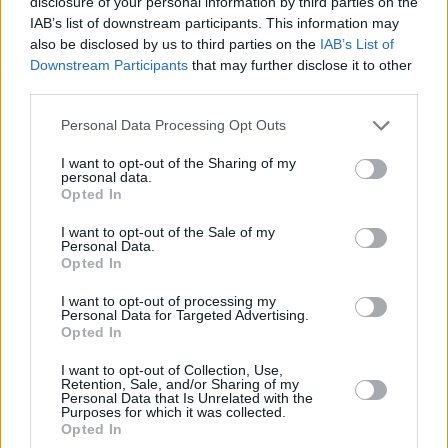
disclosure of your personal information by third parties on the
IAB’s list of downstream participants. This information may
also be disclosed by us to third parties on the
IAB’s List of
Downstream Participants
that may further disclose it to other
third parties.
Personal Data Processing Opt Outs
I want to opt-out of the Sharing of my
personal data.
Opted In
I want to opt-out of the Sale of my
Personal Data.
Ετικέτες
ανεργία
Κεραμέως
Opted In
I want to opt-out of processing my
facebook
tweet
share
Personal Data for Targeted Advertising.
Opted In
I want to opt-out of Collection, Use,
Retention, Sale, and/or Sharing of my
Personal Data that Is Unrelated with the
Ακολουθήστε το Sofokleousin.gr στο
Purposes for which it was collected.
Google News
Opted In
και μάθετε πρώτοι όλες τις ειδήσεις