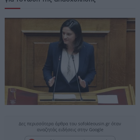
Δες περισσότερα άρθρα του sofokleousin.gr όταν
αναζητάς ειδήσεις στην Google