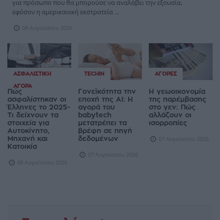
για πρόσωπο που θα μπορούσε να αναλάβει την εξουσία,
εφόσον η αμερικανική εκστρατεία ...
08 Αυγούστου 2026
ΑΣΦΑΛΙΣΤΙΚΉ
TECHIN
ΑΓΟΡΈΣ
ΑΓΟΡΆ
Πώς
Γονεϊκότητα την
Η γεωοικονομία
ασφαλίστηκαν οι
εποχή της AI: Η
της παρέμβασης
Έλληνες το 2025-
αγορά του
στο γεν: Πώς
Τι δείχνουν τα
babytech
αλλάζουν οι
στοιχεία για
μετατρέπει τα
ισορροπίες
Αυτοκίνητο,
βρέφη σε πηγή
Μηχανή και
δεδομένων
07 Αυγούστου 2026
Κατοικία
07 Αυγούστου 2026
08 Αυγούστου 2026