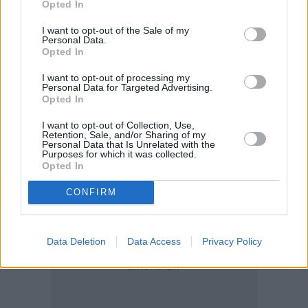
Opted In
I want to opt-out of the Sale of my
Personal Data.
Opted In
Συγχρόνως όμως, οι κατασχέσεις δεν θα
I want to opt-out of processing my
Personal Data for Targeted Advertising.
περιορίζονται μόνο στον βασικό οφειλέτη, αλλά θα
Opted In
παρακολουθούνται και
θα λαμβάνονται μέτρα και
I want to opt-out of Collection, Use,
κατά των συνυπόχρεων προσώπων.
Retention, Sale, and/or Sharing of my
Personal Data that Is Unrelated with the
Purposes for which it was collected.
Opted In
Πρόκειται για
συζύγους και λοιπούς συγγενείς,
εγγυητές, νόμιμοι εκπρόσωποι
(με αποτύπωση
CONFIRM
της περιόδου εκπροσώπησης), συσχετιζόμενες
Επιχειρήσεις (Όμιλοι, Απορροφήσεις, Συγχωνεύσεις).
Data Deletion
Data Access
Privacy Policy