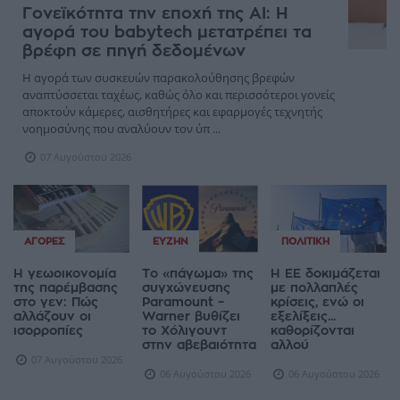
Γονεϊκότητα την εποχή της AI: Η
αγορά του babytech μετατρέπει τα
βρέφη σε πηγή δεδομένων
Η αγορά των συσκευών παρακολούθησης βρεφών
αναπτύσσεται ταχέως, καθώς όλο και περισσότεροι γονείς
αποκτούν κάμερες, αισθητήρες και εφαρμογές τεχνητής
νοημοσύνης που αναλύουν τον ύπ ...
07 Αυγούστου 2026
ΑΓΟΡΈΣ
ΕΥΖΗΝ
ΠΟΛΙΤΙΚΉ
Η γεωοικονομία
Το «πάγωμα» της
Η ΕΕ δοκιμάζεται
της παρέμβασης
συγχώνευσης
με πολλαπλές
στο γεν: Πώς
Paramount –
κρίσεις, ενώ οι
αλλάζουν οι
Warner βυθίζει
εξελίξεις...
ισορροπίες
το Χόλιγουντ
καθορίζονται
στην αβεβαιότητα
αλλού
07 Αυγούστου 2026
06 Αυγούστου 2026
06 Αυγούστου 2026