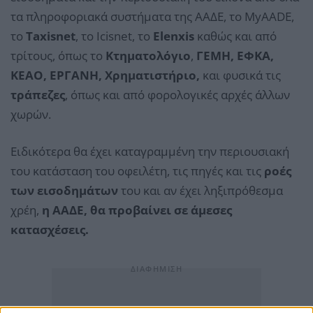
τα πληροφοριακά συστήματα της ΑΑΔΕ, το MyAADE,
το
Taxisnet
, το Icisnet, το
Elenxis
καθώς και από
τρίτους, όπως το
Κτηματολόγιο
,
ΓΕΜΗ, ΕΦΚΑ,
ΚΕΑΟ, ΕΡΓΑΝΗ, Χρηματιστήριο,
και φυσικά τις
τράπεζες
, όπως και από φορολογικές αρχές άλλων
χωρών.
Ειδικότερα θα έχει καταγραμμένη την περιουσιακή
του κατάσταση του οφειλέτη, τις πηγές και τις
ροές
των εισοδημάτων
του και αν έχει ληξιπρόθεσμα
χρέη,
η ΑΑΔΕ, θα προβαίνει σε άμεσες
κατασχέσεις.