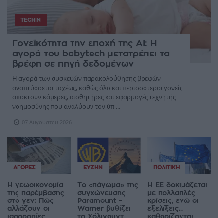
TECHIN
Γονεϊκότητα την εποχή της AI: Η
αγορά του babytech μετατρέπει τα
βρέφη σε πηγή δεδομένων
Η αγορά των συσκευών παρακολούθησης βρεφών
αναπτύσσεται ταχέως, καθώς όλο και περισσότεροι γονείς
αποκτούν κάμερες, αισθητήρες και εφαρμογές τεχνητής
νοημοσύνης που αναλύουν τον ύπ ...
07 Αυγούστου 2026
ΑΓΟΡΈΣ
ΕΥΖΗΝ
ΠΟΛΙΤΙΚΉ
Η γεωοικονομία
Το «πάγωμα» της
Η ΕΕ δοκιμάζεται
της παρέμβασης
συγχώνευσης
με πολλαπλές
στο γεν: Πώς
Paramount –
κρίσεις, ενώ οι
αλλάζουν οι
Warner βυθίζει
εξελίξεις...
ισορροπίες
το Χόλιγουντ
καθορίζονται