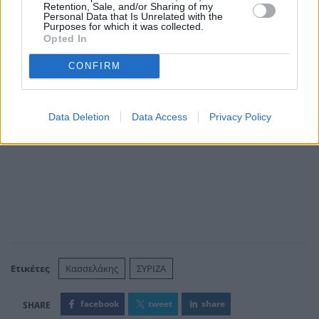
Retention, Sale, and/or Sharing of my
λέγοντας "η χώρα δεν είναι μπανανία"».
Personal Data that Is Unrelated with the
Purposes for which it was collected.
Opted In
CONFIRM
Data Deletion
Data Access
Privacy Policy
Ετικέτες
Κασσελάκης
ΣΥΡΙΖΑ
facebook
tweet
share