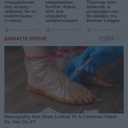
Υπερμόχλευση
υπερπλούσιοι
Τζούνιορ στην
στις αγορές –
Κινέζοι: Φόρος
Άρσεναλ: Η
«Κάποιος θα τις
20% στα
μεταγραφή που
αναστατώσει»
υπεράκτια
θα αλλάξει την
(+video)
καταπιστεύματα
Premier League
06 Αυγούστου 2026
05 Αυγούστου 2026
05 Αυγούστου 2026