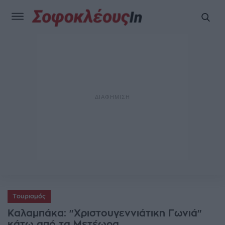
Τουρισμός
Καλαμπάκα: "Χριστουγεννιάτικη Γωνιά"
κάτω από τα Μετέωρα