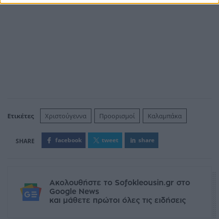
Ετικέτες
Χριστούγεννα
Προορισμοί
Καλαμπάκα
facebook
tweet
share
Ακολουθήστε το Sofokleousin.gr στο
Google News
και μάθετε πρώτοι όλες τις ειδήσεις