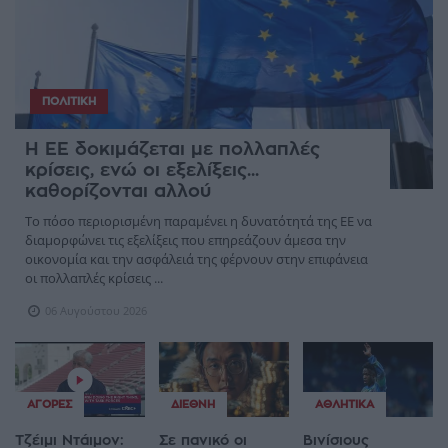
ΠΟΛΙΤΙΚΉ
Η ΕΕ δοκιμάζεται με πολλαπλές
κρίσεις, ενώ οι εξελίξεις...
καθορίζονται αλλού
Το πόσο περιορισμένη παραμένει η δυνατότητά της ΕΕ να
διαμορφώνει τις εξελίξεις που επηρεάζουν άμεσα την
οικονομία και την ασφάλειά της φέρνουν στην επιφάνεια
οι πολλαπλές κρίσεις ...
06 Αυγούστου 2026
ΑΓΟΡΈΣ
ΔΙΕΘΝΉ
ΑΘΛΗΤΙΚΆ
Τζέιμι Ντάιμον:
Σε πανικό οι
Βινίσιους