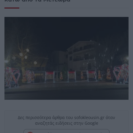
Δες περισσότερα άρθρα του sofokleousin.gr όταν
αναζητάς ειδήσεις στην Google