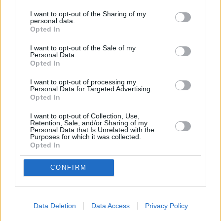
«Φέτος η Καλαμπάκα έχει επάξια αναδειχθεί ως
I want to opt-out of the Sharing of my
"συμπρωτεύουσα των Χριστουγέννων" γιατί ο
personal data.
Opted In
χριστουγεννιάτικος διάκοσμος της πόλης, που
επιμελήθηκε ο Δήμος Μετεώρων, είναι μοναδικός.
I want to opt-out of the Sale of my
Personal Data.
Εμείς, ως Εμπορικός Σύλλογος, κάναμε πράξη την
Opted In
ιδέα μας δημιουργώντας τη "Χριστουγεννιάτικη
I want to opt-out of processing my
Γωνιά", η οποία είναι ακόμη μία όμορφη πινελιά σε
Personal Data for Targeted Advertising.
Opted In
αυτόν τον εξαιρετικό χριστουγεννιάτικο διάκοσμο
I want to opt-out of Collection, Use,
της πόλης. Συνεργαζόμαστε και αλλάζουμε την
Retention, Sale, and/or Sharing of my
Personal Data that Is Unrelated with the
εικόνα της πόλης μας κάνοντάς την πιο ελκυστική
Purposes for which it was collected.
στους επισκέπτες στηρίζοντας έτσι την τοπική μας
Opted In
αγορά».
CONFIRM
Data Deletion
Data Access
Privacy Policy