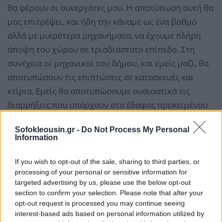
θα φέρουν οι συνεργάτες μου. Η αποτύπωση αυτή θα
μας επιτρέψει, και ήδη την κάναμε ως ένα βαθμό
αλλά με μικρότερα μηχανήματα, να έχουμε πλήρη
άποψη του χώρου σε τρισδιάστατο επίπεδο. Στη
συνέχεια οι μηχανικοί του δήμου, και εμείς μαζί, θα
αποτυπώσουν τις επιπτώσεις σε κατασκευές και
κτίρια. Εμείς θα αποτυπώσουμε ουσιαστικά τις
διαρρήξεις που υπάρχουν στο έδαφος προκειμένου
να γίνουν δυναμικές και γεωμετρικές αναλύσεις έτσι
Sofokleousin.gr -
Do Not Process My Personal
ώστε να μπορέσουμε να δούμε το αίτιο του
Information
φαινομένου και βέβαια να δούμε και την εξέλιξη του
που είναι πολύ σημαντική για το χωριό» σημείωσε ο
If you wish to opt-out of the sale, sharing to third parties, or
processing of your personal or sensitive information for
κ. Λέκκας.
targeted advertising by us, please use the below opt-out
section to confirm your selection. Please note that after your
Πάντως, κλιμάκιο της τεχνικής υπηρεσίας του
opt-out request is processed you may continue seeing
δήμου Ηρακλείου από έξι πολιτικούς μηχανικούς
interest-based ads based on personal information utilized by