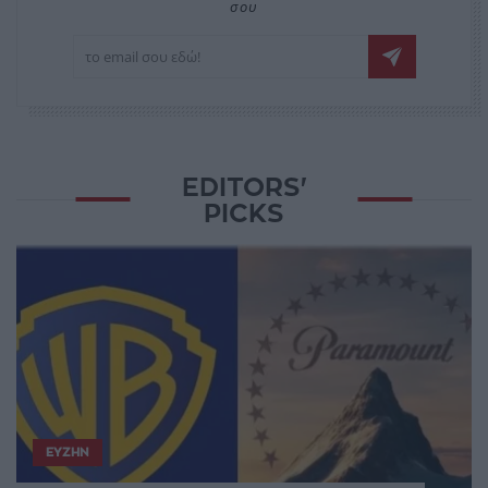
σου
EDITORS'
PICKS
ΕΥΖΗΝ