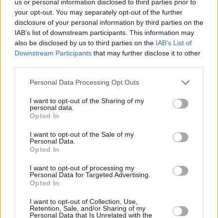
us or personal information disclosed to third parties prior to
πραγματοποίησε επισκόπηση από το νηπιαγωγείο
your opt-out. You may separately opt-out of the further
των Βουτών, την εκκλησία, την παιδική χαρά, τους
disclosure of your personal information by third parties on the
αύλειους χώρους, εκεί όπου υπάρχει συνάθροιση
IAB’s list of downstream participants. This information may
also be disclosed by us to third parties on the
IAB’s List of
κοινού, αλλά η ίδια αυτοψία συμπεριέλαβε και όλα
Downstream Participants
that may further disclose it to other
τα κατοικημένα σπίτια στα οποία διαπιστώθηκε
third parties.
πρόβλημα.
Personal Data Processing Opt Outs
I want to opt-out of the Sharing of my
personal data.
Opted In
I want to opt-out of the Sale of my
Personal Data.
Opted In
I want to opt-out of processing my
Personal Data for Targeted Advertising.
Opted In
I want to opt-out of Collection, Use,
Retention, Sale, and/or Sharing of my
Personal Data that Is Unrelated with the