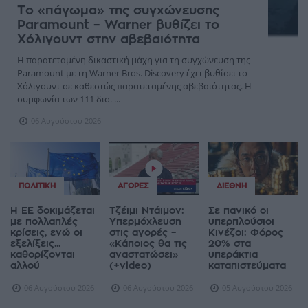
Το «πάγωμα» της συγχώνευσης
Paramount – Warner βυθίζει το
Χόλιγουντ στην αβεβαιότητα
Η παρατεταμένη δικαστική μάχη για τη συγχώνευση της
Paramount με τη Warner Bros. Discovery έχει βυθίσει το
Χόλιγουντ σε καθεστώς παρατεταμένης αβεβαιότητας. Η
συμφωνία των 111 δισ. ...
06 Αυγούστου 2026
ΠΟΛΙΤΙΚΉ
ΑΓΟΡΈΣ
ΔΙΕΘΝΉ
Η ΕΕ δοκιμάζεται
Τζέιμι Ντάιμον:
Σε πανικό οι
με πολλαπλές
Υπερμόχλευση
υπερπλούσιοι
κρίσεις, ενώ οι
στις αγορές –
Κινέζοι: Φόρος
εξελίξεις...
«Κάποιος θα τις
20% στα
καθορίζονται
αναστατώσει»
υπεράκτια
αλλού
(+video)
καταπιστεύματα
06 Αυγούστου 2026
06 Αυγούστου 2026
05 Αυγούστου 2026