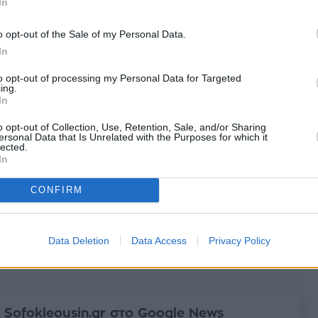
In
o opt-out of the Sale of my Personal Data.
In
to opt-out of processing my Personal Data for Targeted
ing.
In
o opt-out of Collection, Use, Retention, Sale, and/or Sharing
ersonal Data that Is Unrelated with the Purposes for which it
lected.
In
CONFIRM
Data Deletion
Data Access
Privacy Policy
facebook
tweet
share
 Sofokleousin.gr στο Google News