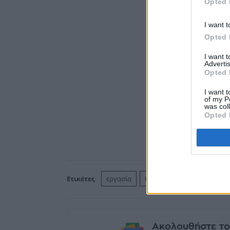
Opted 
I want t
Opted 
I want 
Advertis
Opted 
I want t
of my P
was col
Opted 
Ετικέτες
εργασία
ΗΠΑ
Ακολουθήστε το