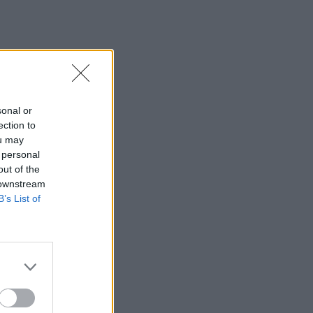
sonal or
ection to
ou may
 personal
out of the
 downstream
B’s List of