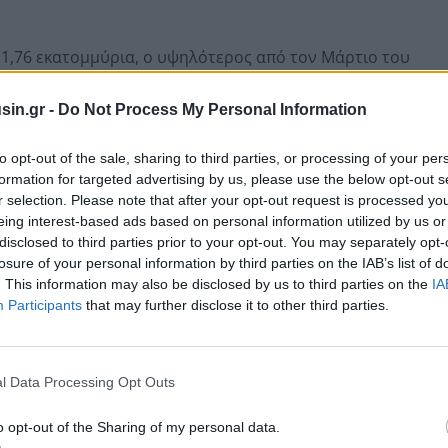
1,76 εκατομμύρια, ο υψηλότερος από τον Μάρτιο του
ναψυχής και φιλοξενίας.
sin.gr -
Do Not Process My Personal Information
to opt-out of the sale, sharing to third parties, or processing of your per
formation for targeted advertising by us, please use the below opt-out s
r selection. Please note that after your opt-out request is processed y
eing interest-based ads based on personal information utilized by us or
disclosed to third parties prior to your opt-out. You may separately opt-
losure of your personal information by third parties on the IAB’s list of
. This information may also be disclosed by us to third parties on the
IA
Participants
that may further disclose it to other third parties.
l Data Processing Opt Outs
είναι ελαφρώς πάνω από το χαμηλότερο επίπεδο του
o opt-out of the Sharing of my personal data.