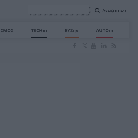
ΙΣΜΟΣ
TECHin
ΕΥΖην
AUTOin