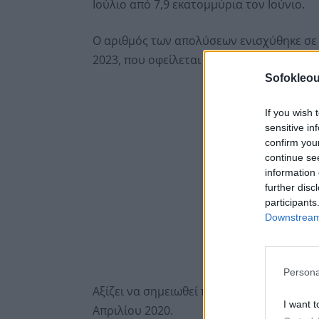
Ιούλιο από 7,9 εκατομμύρια τον Ιούνιο.
Ο αριθμός των απολύσεων ενισχύθηκε σε 
2023, που οφείλεται κυρίως στον κλάδο α
Sofokleou
If you wish 
sensitive in
confirm you
continue se
information 
further disc
participants
Downstream 
Persona
Αξίζει να σημειωθεί πως οι προσλήψεις 
I want t
Απριλίου 2020.