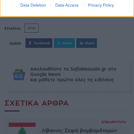
Data Deletion
Data Access
Privacy Policy
Ετικέτες
ΗΠΑ
facebook
tweet
share
Ακολουθήστε το Sofokleousin.gr στο
Google News
και μάθετε πρώτοι όλες τις ειδήσεις
ΣΧΕΤΙΚΆ ΆΡΘΡΑ
ΕΠΙΚΑΙΡΌΤΗΤΑ
Λίβανος: Σειρά βομβαρδισμών