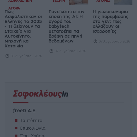
ΑΣΦΑΛΙΣΤΙΚΉ
TECHIN
ΑΓΟΡΈΣ
ΑΓΟΡΆ
Πώς
Γονεϊκότητα την
Η γεωοικονομία
Ασφαλίστηκαν οι
εποχή της AI: Η
της παρέμβασης
Έλληνες το 2025
αγορά του
στο γεν: Πώς
- Τι δείχνουν τα
babytech
αλλάζουν οι
Στοιχεία για
μετατρέπει τα
ισορροπίες
Αυτοκίνητο,
βρέφη σε πηγή
Μηχανή και
δεδομένων
07 Αυγούστου 2026
Κατοικία
07 Αυγούστου 2026
08 Αυγούστου 2026
freeD Α.Ε.
Ταυτότητα
Επικοινωνία
Όροι Χρήσης