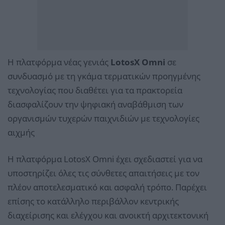
Η πλατφόρμα νέας γενιάς
LotosX Omni
σε
συνδυασμό με τη γκάμα τερματικών προηγμένης
τεχνολογίας που διαθέτει για τα πρακτορεία
διασφαλίζουν την ψηφιακή αναβάθμιση των
οργανισμών τυχερών παιχνιδιών με τεχνολογίες
αιχμής
Η πλατφόρμα LotosX Omni έχει σχεδιαστεί για να
υποστηρίζει όλες τις σύνθετες απαιτήσεις με τον
πλέον αποτελεσματικό και ασφαλή τρόπο. Παρέχει
επίσης το κατάλληλο περιβάλλον κεντρικής
διαχείρισης και ελέγχου και ανοικτή αρχιτεκτονική