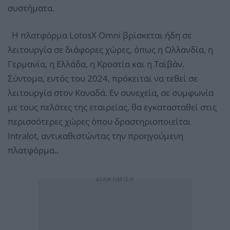
συστήματα.
Η πλατφόρμα LotosX Omni βρίσκεται ήδη σε
λειτουργία σε διάφορες χώρες, όπως η Ολλανδία, η
Γερμανία, η Ελλάδα, η Κροατία και η Ταϊβάν.
Σύντομα, εντός του 2024, πρόκειται να τεθεί σε
λειτουργία στον Καναδά. Εν συνεχεία, σε συμφωνία
με τους πελάτες της εταιρείας, θα εγκατασταθεί στις
περισσότερες χώρες όπου δραστηριοποιείται
Intralot, αντικαθιστώντας την προηγούμενη
πλατφόρμα..