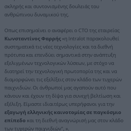
σκληρής και συντονισμένης δουλειάς του
ανθρώπινου δυναμικού της.
Οπως επισημαίνει ο αναφέρει ο CTO της εταιρείας
Κωνσταντίνος Φαρρής
«η Intralot παρακολουθεί
συστηματικά τις νέες τεχνολογίες και τα διεθνή
πρότυπα και επενδύει σημαντικά στην ανάπτυξη
εξελιγμένων τεχνολογικών λύσεων, με στόχο να
διατηρεί την τεχνολογική πρωτοπορία της και να
διαμορφώνει τις εξελίξεις στον κλάδο των τυχερών
παιχνιδιών. Οι άνθρωποί μας αγαπούν αυτό που
κάνουν και έχουν τη δίψα για συνεχή βελτίωση και
εξέλιξη. Είμαστε ιδιαιτέρως υπερήφανοι για την
εξαγωγή ελληνικής καινοτομίας σε παγκόσμιο
επίπεδο
και τη διεθνή αναγνώρισή μας στον κλάδο
των τυχερών παιχνιδιών", ».