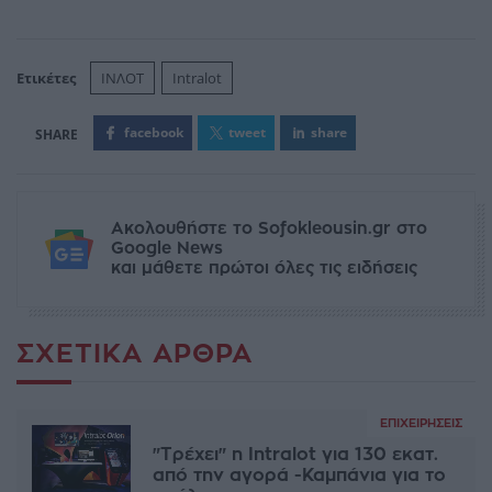
Ετικέτες
ΙΝΛΟΤ
Intralot
facebook
tweet
share
Ακολουθήστε το Sofokleousin.gr στο
Google News
και μάθετε πρώτοι όλες τις ειδήσεις
ΣΧΕΤΙΚΆ ΆΡΘΡΑ
ΕΠΙΧΕΙΡΉΣΕΙΣ
"Τρέχει" η Intralot για 130 εκατ.
από την αγορά -Καμπάνια για το