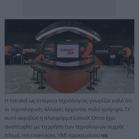
Η Intralot ως εταιρεία τεχνολογίας γνωρίζει καλά ότι
οι τεχνολογικές αλλαγές έρχονται πολύ γρήγορα. Γι’
αυτό ακριβώς η πλατφόρμα LotosX Omni έχει
αναπτυχθεί με τη χρήση των τεχνολογιών αιχμής
(cloud, microservices, VM) προκειμένου
να