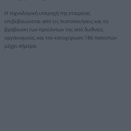
Η τεχνολογική υπεροχή της εταιρείας
επιβεβαιώνεται από τις πιστοποιήσεις και τη
βράβευση των προϊόντων της από διεθνείς
οργανισμούς, και την κατοχύρωση 186 πατεντών
μέχρι σήμερα.