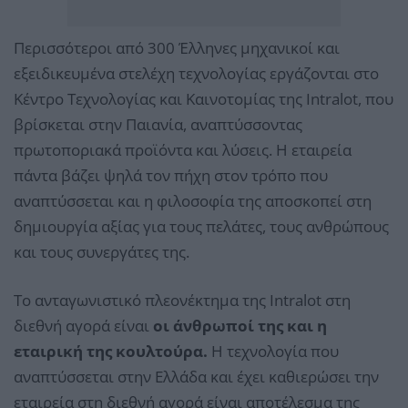
Περισσότεροι από 300 Έλληνες μηχανικοί και
εξειδικευμένα στελέχη τεχνολογίας εργάζονται στο
Κέντρο Τεχνολογίας και Καινοτομίας της Intralot, που
βρίσκεται στην Παιανία, αναπτύσσοντας
πρωτοποριακά προϊόντα και λύσεις. Η εταιρεία
πάντα βάζει ψηλά τον πήχη στον τρόπο που
αναπτύσσεται και η φιλοσοφία της αποσκοπεί στη
δημιουργία αξίας για τους πελάτες, τους ανθρώπους
και τους συνεργάτες της.
Το ανταγωνιστικό πλεονέκτημα της Intralot στη
διεθνή αγορά είναι
οι άνθρωποί της και η
εταιρική της κουλτούρα.
Η τεχνολογία που
αναπτύσσεται στην Ελλάδα και έχει καθιερώσει την
εταιρεία στη διεθνή αγορά είναι αποτέλεσμα της