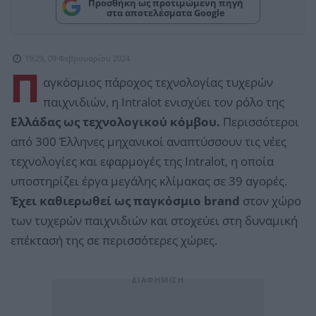
Προσθήκη ως προτιμώμενη πηγή
στα αποτελέσματα Google
19:29, 09 Φεβρουαρίου 2024
Π
αγκόσμιος πάροχος τεχνολογίας τυχερών
παιχνιδιών, η Intralot ενισχύει τον ρόλο της
Ελλάδας ως τεχνολογικού κόμβου.
Περισσότεροι
από 300 Έλληνες μηχανικοί αναπτύσσουν τις νέες
τεχνολογίες και εφαρμογές της Intralot, η οποία
υποστηρίζει έργα μεγάλης κλίμακας σε 39 αγορές.
Έχει καθιερωθεί ως παγκόσμιο brand
στον χώρο
των τυχερών παιχνιδιών και στοχεύει στη δυναμική
επέκτασή της σε περισσότερες χώρες.