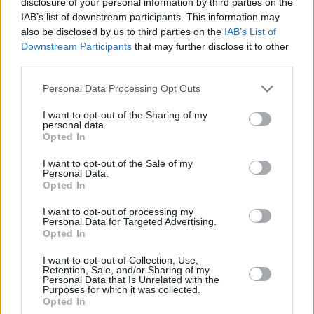
disclosure of your personal information by third parties on the
IAB’s list of downstream participants. This information may
also be disclosed by us to third parties on the
IAB’s List of
Downstream Participants
that may further disclose it to other
third parties.
Personal Data Processing Opt Outs
I want to opt-out of the Sharing of my
personal data.
Opted In
I want to opt-out of the Sale of my
Personal Data.
Opted In
I want to opt-out of processing my
Personal Data for Targeted Advertising.
Opted In
I want to opt-out of Collection, Use,
Retention, Sale, and/or Sharing of my
Personal Data that Is Unrelated with the
Purposes for which it was collected.
Opted In