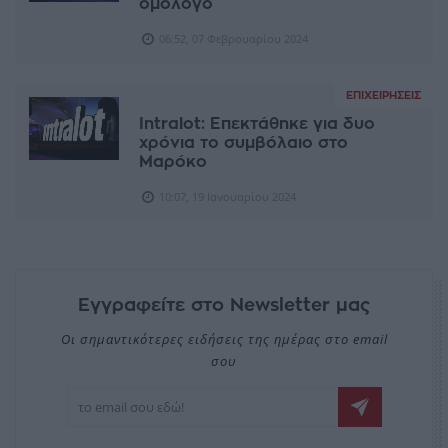
ομόλογο
06:52, 07 Φεβρουαρίου 2024
ΕΠΙΧΕΙΡΉΣΕΙΣ
Intralot: Επεκτάθηκε για δυο
χρόνια το συμβόλαιο στο
Μαρόκο
10:07, 19 Ιανουαρίου 2024
Εγγραφείτε στο Newsletter μας
Οι σημαντικότερες ειδήσεις της ημέρας στο email
σου