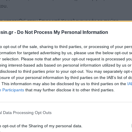
κου.
 θα κατατεθεί στην Επιτροπή Κεφαλαιαγοράς το πρώτο
αι να πραγματοποιηθεί εντός του λήγοντος έτους.
sin.gr -
Do Not Process My Personal Information
to opt-out of the sale, sharing to third parties, or processing of your per
formation for targeted advertising by us, please use the below opt-out s
r selection. Please note that after your opt-out request is processed y
eing interest-based ads based on personal information utilized by us or
disclosed to third parties prior to your opt-out. You may separately opt-
losure of your personal information by third parties on the IAB’s list of
. This information may also be disclosed by us to third parties on the
IA
Participants
that may further disclose it to other third parties.
l Data Processing Opt Outs
κού ομολογιακού δανείου
με κονσόρτσιουμ
o opt-out of the Sharing of my personal data.