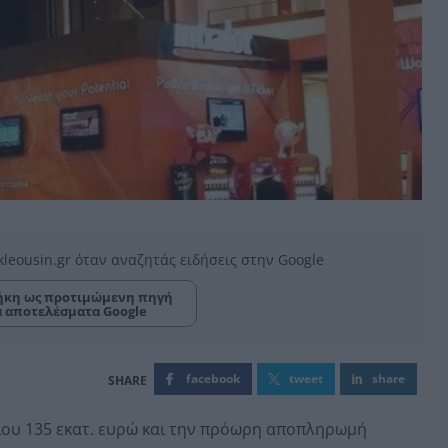
kleousin.gr όταν αναζητάς ειδήσεις στην Google
κη ως προτιμώμενη πηγή
α αποτελέσματα Google
facebook
tweet
share
ου 135 εκατ. ευρώ και την πρόωρη αποπληρωμή