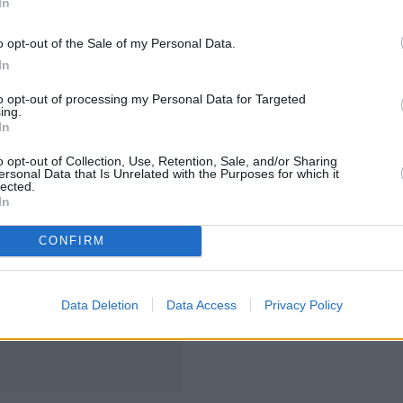
θα είναι της τάξεως των 100 εκατ. ευρώ.
In
o opt-out of the Sale of my Personal Data.
δοση ομολόγου και το κοινοπρακτικό δάνειο θα
In
ληρωμή ομολογιών
της εταιρείας
που λήγουν μέχρι
ποσού 230 εκατ. ευρώ, συμπεριλαμβανομένων των
to opt-out of processing my Personal Data for Targeted
ing.
In
o opt-out of Collection, Use, Retention, Sale, and/or Sharing
ersonal Data that Is Unrelated with the Purposes for which it
lected.
In
CONFIRM
Data Deletion
Data Access
Privacy Policy