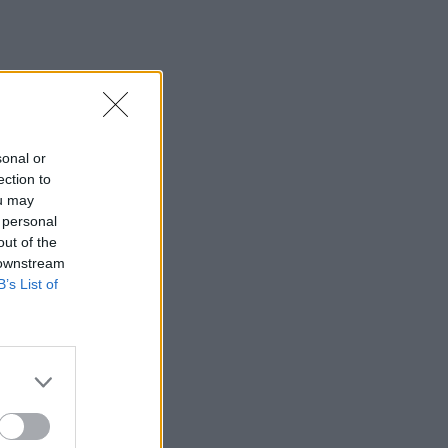
sonal or
ection to
ou may
 personal
out of the
 downstream
B’s List of