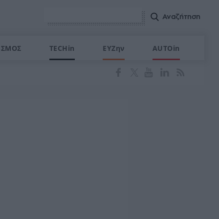
ΙΣΜΟΣ
TECHin
ΕΥΖην
AUTOin