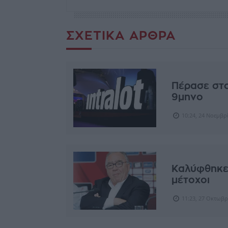
ΣΧΕΤΙΚΆ ΆΡΘΡΑ
Πέρασε στο
9μηνο
10:24, 24 Νοεμβρ
Καλύφθηκε 
μέτοχοι
11:23, 27 Οκτωβρ