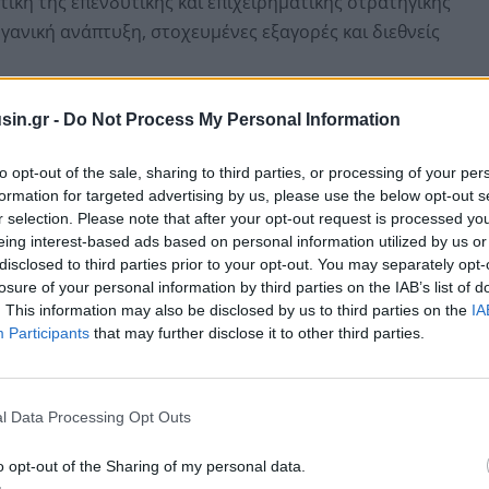
ική της επενδυτικής και επιχειρηματικής στρατηγικής
ργανική ανάπτυξη, στοχευμένες εξαγορές και διεθνείς
ς του Διοικητικού Συμβουλίου της IDEAL Holdings, κ.
sin.gr -
Do Not Process My Personal Information
"Η ανοδική πορεία των μεγεθών αλλά και των
to opt-out of the sale, sharing to third parties, or processing of your per
ίμηνο δημιουργώντας θετικές προοπτικές για το
formation for targeted advertising by us, please use the below opt-out s
μική μας για νέες επενδυτικές πρωτοβουλίες. Στις
r selection. Please note that after your opt-out request is processed y
ται η ενίσχυση του ήδη διαφοροποιημένου
eing interest-based ads based on personal information utilized by us or
της εξαγοράς της "ΜΠΑΡΜΠΑ ΣΤΑΘΗΣ" που αποτελεί
disclosed to third parties prior to your opt-out. You may separately opt-
losure of your personal information by third parties on the IAB’s list of
τροφίμων με ένα ιστορικό όνομα της Ελληνικής
. This information may also be disclosed by us to third parties on the
IA
υνεργασίας με την Oak Hill Advisors (OHA)
Participants
that may further disclose it to other third parties.
ν εμβέλεια της επενδυτικής μας στρατηγικής.
γικό μας στόχο να απελευθερώνουμε τη δύναμη των
κεφάλαια, ενισχύοντας τις επιχειρήσεις, τους
l Data Processing Opt Outs
ιοποίησης και δημιουργώντας ισχυρές αποδόσεις για
o opt-out of the Sharing of my personal data.