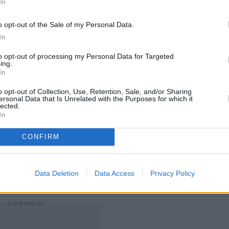
In
o opt-out of the Sale of my Personal Data.
In
to opt-out of processing my Personal Data for Targeted
ing.
In
o opt-out of Collection, Use, Retention, Sale, and/or Sharing
ersonal Data that Is Unrelated with the Purposes for which it
lected.
In
CONFIRM
τρατηγικής:
Data Deletion
Data Access
Privacy Policy
 Hill Advisors στην IDEAL Holdings ύψους €61,5 εκατ.