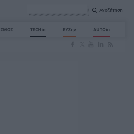
ΙΣΜΟΣ
TECHin
ΕΥΖην
AUTOin