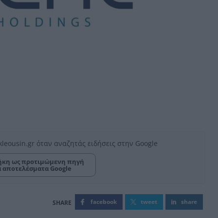
kleousin.gr όταν αναζητάς ειδήσεις στην Google
κη ως προτιμώμενη πηγή
α αποτελέσματα Google
facebook
tweet
share