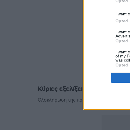
Opted 
I want t
Opted 
I want 
Advertis
Opted 
I want t
of my P
was col
Opted 
Κύριες εξελίξεις – Υλοποίηση Σ
Ολοκλήρωση της πρώτης επένδυσης της Oak