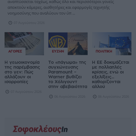
αναπτύσσεται ταχέως, καθώς όλο και περισσότεροι γονείς
αποκτούν κάμερες, αισθητήρες και εφαρμογές τεχνητής
νοημοσύνης που αναλύουν τον ύπ ...
07 Αυγούστου 2026
ΑΓΟΡΈΣ
ΕΥΖΗΝ
ΠΟΛΙΤΙΚΉ
Η γεωοικονομία
Το «πάγωμα» της
Η ΕΕ δοκιμάζεται
της παρέμβασης
συγχώνευσης
με πολλαπλές
στο γεν: Πώς
Paramount –
κρίσεις, ενώ οι
αλλάζουν οι
Warner βυθίζει
εξελίξεις...
ισορροπίες
το Χόλιγουντ
καθορίζονται
στην αβεβαιότητα
αλλού
07 Αυγούστου 2026
06 Αυγούστου 2026
06 Αυγούστου 2026