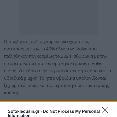
Οι πωλήσεις «ηλεκτρισμένων» οχημάτων,
αντιπροσώπευαν το 46% όλων των Volvo που
πωλήθηκαν παγκοσμίως το 2024, σύμφωνα με την
εταιρεία. Κάτω από τον όρο «ηλεκτρικά», η Volvo
συνοψίζει τόσο τα ηλεκτρικά αυτοκίνητα, όσο και τα
υβριδικά plug-in. Τα ήπια υβριδικά υπολογίζονται
ξεχωριστά, όπως και αυτά με κινητήρες εσωτερικής
καύσης.
Διαβάστε περισσότερα στο
carselectric.gr
Sofokleousin.gr -
Do Not Process My Personal
Information