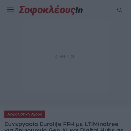
Ασφαλιστική Αγορά
Συνεργασία Eurolife FFH με LTIMindtree
για δημιουργία Gen AI και Digital Hubs σε