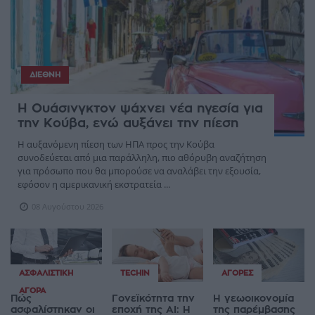
ΔΙΕΘΝΉ
Η Ουάσινγκτον ψάχνει νέα ηγεσία για
την Κούβα, ενώ αυξάνει την πίεση
Η αυξανόμενη πίεση των ΗΠΑ προς την Κούβα
συνοδεύεται από μια παράλληλη, πιο αθόρυβη αναζήτηση
για πρόσωπο που θα μπορούσε να αναλάβει την εξουσία,
εφόσον η αμερικανική εκστρατεία ...
08 Αυγούστου 2026
ΑΣΦΑΛΙΣΤΙΚΉ
TECHIN
ΑΓΟΡΈΣ
ΑΓΟΡΆ
Πώς
Γονεϊκότητα την
Η γεωοικονομία
ασφαλίστηκαν οι
εποχή της AI: Η
της παρέμβασης