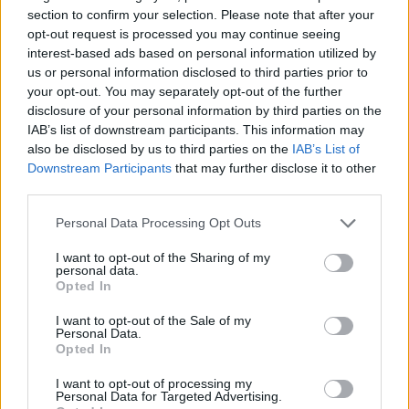
Ο
Sudhir Chaturvedi, President & Executive Board
section to confirm your selection. Please note that after your
Member της LTIMindtree
, είπε: «Η συνεργασία μας
opt-out request is processed you may continue seeing
interest-based ads based on personal information utilized by
με την Eurolife FFH αποτελεί κομβικό κομμάτι του
us or personal information disclosed to third parties prior to
στρατηγικού και επιχειρηματικού μας σχεδιασμού.
your opt-out. You may separately opt-out of the further
Στόχος της είναι να δώσει ώθηση στο
disclosure of your personal information by third parties on the
IAB’s list of downstream participants. This information may
μετασχηματισμό και την ανάπτυξη των
also be disclosed by us to third parties on the
IAB’s List of
επιχειρήσεων,
Downstream Participants
that may further disclose it to other
third parties.
Personal Data Processing Opt Outs
I want to opt-out of the Sharing of my
personal data.
Opted In
I want to opt-out of the Sale of my
Personal Data.
Opted In
I want to opt-out of processing my
Personal Data for Targeted Advertising.