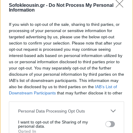
Sofokleousin.gr -
Do Not Process My Personal
Information
Σε ανακοίνωση της η ΕΠΟ αναφέρει ότι:
If you wish to opt-out of the sale, sharing to third parties, or
processing of your personal or sensitive information for
"Κατά τη σημερινή συνεδρίαση της, η Εκτελεστική
targeted advertising by us, please use the below opt-out
section to confirm your selection. Please note that after your
Επιτροπή αποφάσισε να γίνει εισήγηση στην
opt-out request is processed you may continue seeing
επικείμενη Γενική Συνέλευση των Ενώσεων-Μελών
interest-based ads based on personal information utilized by
της Ομοσπονδίας (27 Μαρτίου), για εξαγορά τού
us or personal information disclosed to third parties prior to
your opt-out. You may separately opt-out of the further
προπονητικού κέντρου.
disclosure of your personal information by third parties on the
IAB’s list of downstream participants. This information may
also be disclosed by us to third parties on the
IAB’s List of
Downstream Participants
that may further disclose it to other
third parties.
Personal Data Processing Opt Outs
I want to opt-out of the Sharing of my
personal data.
Opted In