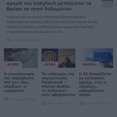
αγορά του babytech μετατρέπει τα
βρέφη σε πηγή δεδομένων
Η αγορά των συσκευών παρακολούθησης βρεφών
αναπτύσσεται ταχέως, καθώς όλο και περισσότεροι γονείς
αποκτούν κάμερες, αισθητήρες και εφαρμογές τεχνητής
νοημοσύνης που αναλύουν τον ύπ ...
07 Αυγούστου 2026
ΑΓΟΡΈΣ
ΕΥΖΗΝ
ΠΟΛΙΤΙΚΉ
Η γεωοικονομία
Το «πάγωμα» της
Η ΕΕ δοκιμάζεται
της παρέμβασης
συγχώνευσης
με πολλαπλές
στο γεν: Πώς
Paramount –
κρίσεις, ενώ οι
αλλάζουν οι
Warner βυθίζει
εξελίξεις...
ισορροπίες
το Χόλιγουντ
καθορίζονται
στην αβεβαιότητα
αλλού
07 Αυγούστου 2026
06 Αυγούστου 2026
06 Αυγούστου 2026