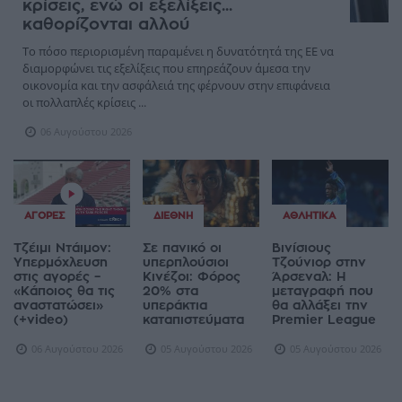
κρίσεις, ενώ οι εξελίξεις...
καθορίζονται αλλού
Το πόσο περιορισμένη παραμένει η δυνατότητά της ΕΕ να
διαμορφώνει τις εξελίξεις που επηρεάζουν άμεσα την
οικονομία και την ασφάλειά της φέρνουν στην επιφάνεια
οι πολλαπλές κρίσεις ...
06 Αυγούστου 2026
ΑΓΟΡΈΣ
ΔΙΕΘΝΉ
ΑΘΛΗΤΙΚΆ
Τζέιμι Ντάιμον:
Σε πανικό οι
Βινίσιους
Υπερμόχλευση
υπερπλούσιοι
Τζούνιορ στην
στις αγορές –
Κινέζοι: Φόρος
Άρσεναλ: Η
«Κάποιος θα τις
20% στα
μεταγραφή που
αναστατώσει»
υπεράκτια
θα αλλάξει την
(+video)
καταπιστεύματα
Premier League
06 Αυγούστου 2026
05 Αυγούστου 2026
05 Αυγούστου 2026