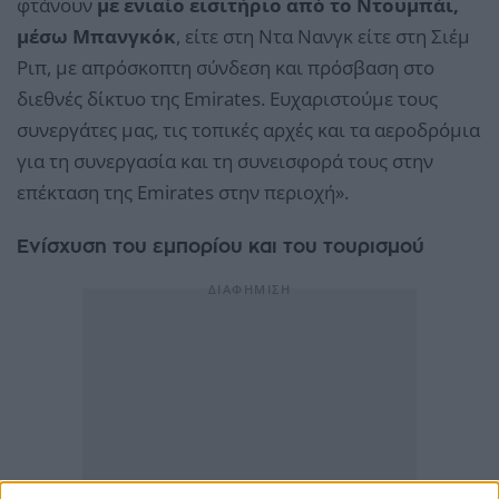
φτάνουν
με ενιαίο εισιτήριο από το Ντουμπάι,
μέσω Μπανγκόκ
, είτε στη Ντα Νανγκ είτε στη Σιέμ
Ριπ, με απρόσκοπτη σύνδεση και πρόσβαση στο
διεθνές δίκτυο της Emirates. Ευχαριστούμε τους
συνεργάτες μας, τις τοπικές αρχές και τα αεροδρόμια
για τη συνεργασία και τη συνεισφορά τους στην
επέκταση της Emirates στην περιοχή».
Ενίσχυση του εμπορίου και του τουρισμού