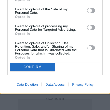
της Emirates στο Βιετνάμ
, μετά το
Ανόι
και την
I want to opt-out of the Sale of my
Πόλη του
Χο Τσι Μινχ
. Η πόλη αναμένεται να
Personal Data.
αποτελέσει σημαντικό κόμβο για τη
διακίνηση
Opted In
εμπορευμάτων υψηλής αξίας
, όπως ηλεκτρονικά,
I want to opt-out of processing my
Personal Data for Targeted Advertising.
υφάσματα και ευπαθή προϊόντα.
Opted In
I want to opt-out of Collection, Use,
Οι δραστηριότητες της Emirates στη χώρα
Retention, Sale, and/or Sharing of my
Personal Data that Is Unrelated with the
περιλαμβάνουν πλέον 25 εβδομαδιαίες πτήσεις και
Purposes for which it was collected.
ενισχύονται από στρατηγικές συνεργασίες, όπως
Opted In
πρόσφατες συμφωνίες συνεργασίας (MoUs) με την
CONFIRM
Vietnam Airlines, τη VietJet και τον όμιλο Sun Group,
με στόχο την αναβάθμιση της αεροπορικής
Data Deletion
Data Access
Privacy Policy
συνδεσιμότητας και την τόνωση του τουρισμού.