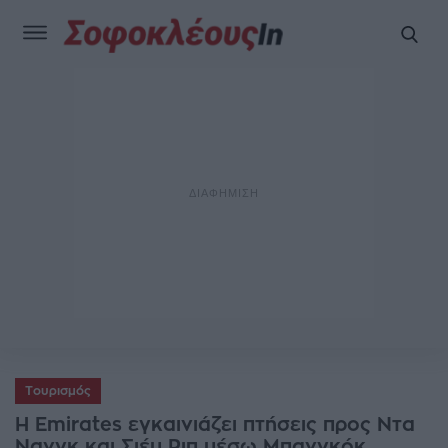
Τουρισμός
Η Emirates εγκαινιάζει πτήσεις προς Ντα
Νανγκ και Σιέμ Ριπ μέσω Μπανγκόκ