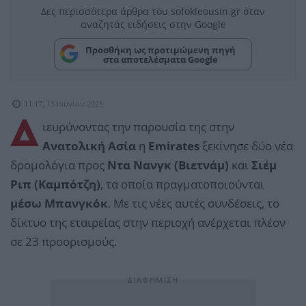
Δες περισσότερα άρθρα του sofokleousin.gr όταν
αναζητάς ειδήσεις στην Google
Προσθήκη ως προτιμώμενη πηγή
στα αποτελέσματα Google
11:17, 13 Ιουνίου 2025
Δ
ιευρύνοντας την παρουσία της στην
Ανατολική Ασία
η
Emirates
ξεκίνησε δύο νέα
δρομολόγια προς
Ντα Νανγκ (Βιετνάμ)
και
Σιέμ
Ριπ (Καμπότζη)
, τα οποία πραγματοποιούνται
μέσω Μπανγκόκ
. Με τις νέες αυτές συνδέσεις, το
δίκτυο της εταιρείας στην περιοχή ανέρχεται πλέον
σε 23 προορισμούς.