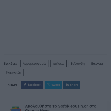
Ετικέτες
Αερομεταφορές
πτήσεις
Ταϊλάνδη
Βιετνάμ
Καμπότζη
facebook
tweet
share
Ακολουθήστε το Sofokleousin.gr στο
Google News