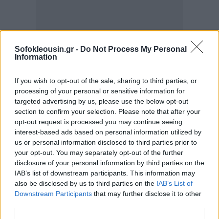
Sofokleousin.gr -
Do Not Process My Personal
Information
If you wish to opt-out of the sale, sharing to third parties, or
processing of your personal or sensitive information for
targeted advertising by us, please use the below opt-out
Η DeepSeek, που ιδρύθηκε το 2023, ανταγωνίζεται
section to confirm your selection. Please note that after your
πλέον αμερικανικά μοντέλα παραγωγικής τεχνητής
opt-out request is processed you may continue seeing
νοημοσύνης που κυριαρχούν στην αγορά, όπως το
interest-based ads based on personal information utilized by
us or personal information disclosed to third parties prior to
ChatGPT (OpenAI) και το Gemini (Google).
your opt-out. You may separately opt-out of the further
disclosure of your personal information by third parties on the
Η εταιρία ανέφερε ότι χρήστες που έχουν ήδη
IAB’s list of downstream participants. This information may
λογαριασμό μπορούν να συνδεθούν κανονικά.
also be disclosed by us to third parties on the
IAB’s List of
Downstream Participants
that may further disclose it to other
third parties.