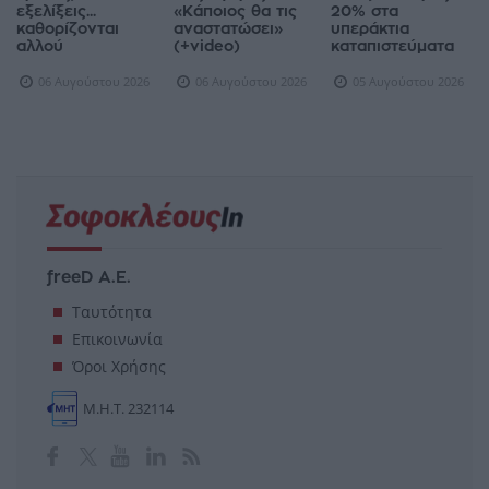
εξελίξεις...
«Κάποιος θα τις
20% στα
καθορίζονται
αναστατώσει»
υπεράκτια
αλλού
(+video)
καταπιστεύματα
06 Αυγούστου 2026
06 Αυγούστου 2026
05 Αυγούστου 2026
freeD Α.Ε.
Ταυτότητα
Επικοινωνία
Όροι Χρήσης
Μ.Η.Τ. 232114