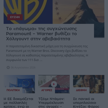
ΕΥΖΗΝ
Το «πάγωμα» της συγχώνευσης
Paramount – Warner βυθίζει το
Χόλιγουντ στην αβεβαιότητα
Η παρατεταμένη δικαστική μάχη για τη συγχώνευση της
Paramount με τη Warner Bros. Discovery έχει βυθίσει το
Χόλιγουντ σε καθεστώς παρατεταμένης αβεβαιότητας. Η
συμφωνία των 111 δισ. ...
06 Αυγούστου 2026
ΠΟΛΙΤΙΚΉ
ΑΓΟΡΈΣ
ΔΙΕΘΝΉ
Η ΕΕ δοκιμάζεται
Τζέιμι Ντάιμον:
Σε πανικό οι
με πολλαπλές
Υπερμόχλευση
υπερπλούσιοι
κρίσεις, ενώ οι
στις αγορές –
Κινέζοι: Φόρος