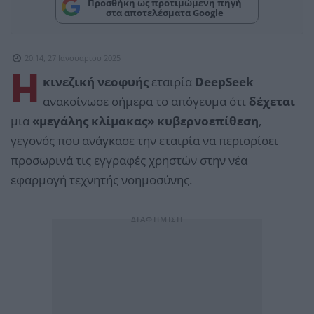
Προσθήκη ως προτιμώμενη πηγή
στα αποτελέσματα Google
20:14, 27 Ιανουαρίου 2025
Η
κινεζική νεοφυής
εταιρία
DeepSeek
ανακοίνωσε σήμερα το απόγευμα ότι
δέχεται
μια
«μεγάλης κλίμακας» κυβερνοεπίθεση
,
γεγονός που ανάγκασε την εταιρία να περιορίσει
προσωρινά τις εγγραφές χρηστών στην νέα
εφαρμογή τεχνητής νοημοσύνης.