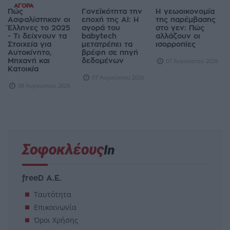
ΑΓΟΡΆ
Πώς
Γονεϊκότητα την
Η γεωοικονομία
Ασφαλίστηκαν οι
εποχή της AI: Η
της παρέμβασης
Έλληνες το 2025
αγορά του
στο γεν: Πώς
- Τι δείχνουν τα
babytech
αλλάζουν οι
Στοιχεία για
μετατρέπει τα
ισορροπίες
Αυτοκίνητο,
βρέφη σε πηγή
Μηχανή και
δεδομένων
07 Αυγούστου 2026
Κατοικία
07 Αυγούστου 2026
08 Αυγούστου 2026
freeD Α.Ε.
Ταυτότητα
Επικοινωνία
Όροι Χρήσης