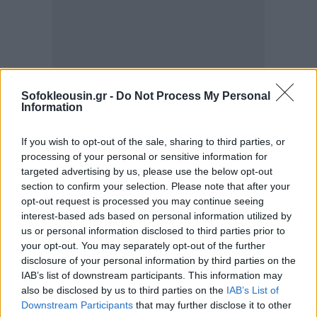
Sofokleousin.gr -
Do Not Process My Personal
Information
Ξεχωριστό ενδιαφέρον είχε η έκθεση του φετινού,
If you wish to opt-out of the sale, sharing to third parties, or
11ου Παιδικού Διαγωνισμού Ζωγραφικής του
processing of your personal or sensitive information for
Μουσείου Κυκλαδικής Τέχνης, με τίτλο «Σημερινές
targeted advertising by us, please use the below opt-out
Ιστορίες Αγγείων», η οποία φιλοξενήθηκε στο
section to confirm your selection. Please note that after your
opt-out request is processed you may continue seeing
φουαγιέ του Ωδείου Αθηνών. Ο διαγωνισμός, που
interest-based ads based on personal information utilized by
πραγματοποιήθηκε για άλλη μια χρονιά με την
us or personal information disclosed to third parties prior to
υποστήριξη της Eurolife FFH, συγκέντρωσε 12.000
your opt-out. You may separately opt-out of the further
disclosure of your personal information by third parties on the
συμμετοχές από παιδιά ηλικίας 4 έως 15 ετών από
IAB’s list of downstream participants. This information may
όλη την Ελλάδα και το εξωτερικό. Στο πλαίσιο του
also be disclosed by us to third parties on the
IAB’s List of
διαγωνισμού, τα παιδιά είχαν την ευκαιρία να
Downstream Participants
that may further disclose it to other