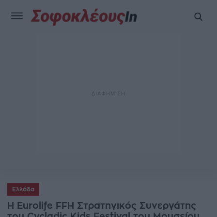
Ελλάδα
H Eurolife FFH Στρατηγικός Συνεργάτης
του Cycladic Kids Festival του Μουσείου