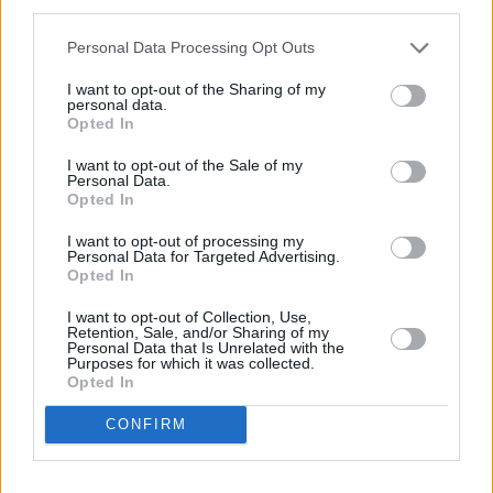
third parties.
αποτυπώσουν εικόνες της καθημερινότητάς τους
μέσα στο περίγραμμα ενός αγγείου,
Personal Data Processing Opt Outs
δημιουργώντας έργα που αντανακλούν τη σύγχρονη
I want to opt-out of the Sharing of my
ζωή, όπως θα ήθελαν να τη μοιραστούν με τις
personal data.
Opted In
μελλοντικές γενιές.
I want to opt-out of the Sale of my
Personal Data.
Για την Eurolife FFH, αξία έχει να βρίσκεται δίπλα
Opted In
στους ανθρώπους και να τους ενθαρρύνει να
I want to opt-out of processing my
καταφέρνουν περισσότερα καθημερινά, γι΄ αυτό και
Personal Data for Targeted Advertising.
Opted In
υποστηρίζει πρωτοβουλίες με επίκεντρο τα παιδιά
και την οικογένεια. Μέσα από τη διαχρονική
I want to opt-out of Collection, Use,
Retention, Sale, and/or Sharing of my
συνεργασία της με το Μουσείο Κυκλαδικής Τέχνης,
Personal Data that Is Unrelated with the
Purposes for which it was collected.
ενδυναμώνει την επαφή των παιδιών με την τέχνη
Opted In
και υποστηρίζει δράσεις που καλλιεργούν τη γνώση,
CONFIRM
τη φαντασία και τις δεξιότητές τους.