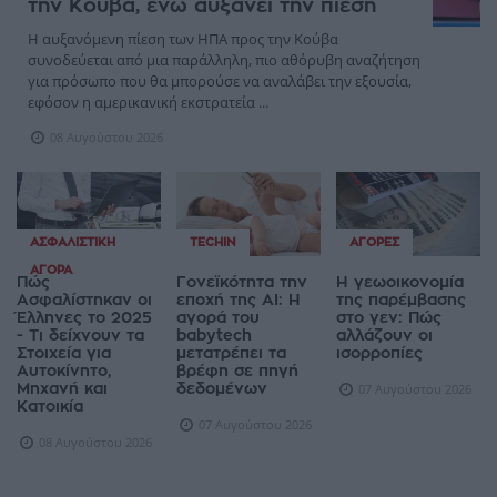
την Κούβα, ενώ αυξάνει την πίεση
Η αυξανόμενη πίεση των ΗΠΑ προς την Κούβα
συνοδεύεται από μια παράλληλη, πιο αθόρυβη αναζήτηση
για πρόσωπο που θα μπορούσε να αναλάβει την εξουσία,
εφόσον η αμερικανική εκστρατεία ...
08 Αυγούστου 2026
ΑΣΦΑΛΙΣΤΙΚΉ
TECHIN
ΑΓΟΡΈΣ
ΑΓΟΡΆ
Πώς
Γονεϊκότητα την
Η γεωοικονομία
Ασφαλίστηκαν οι
εποχή της AI: Η
της παρέμβασης
Έλληνες το 2025
αγορά του
στο γεν: Πώς
- Τι δείχνουν τα
babytech
αλλάζουν οι
Στοιχεία για
μετατρέπει τα
ισορροπίες
Αυτοκίνητο,
βρέφη σε πηγή
Μηχανή και
δεδομένων
07 Αυγούστου 2026
Κατοικία
07 Αυγούστου 2026
08 Αυγούστου 2026