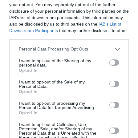
your opt-out. You may separately opt-out of the further
disclosure of your personal information by third parties on the
IAB’s list of downstream participants. This information may
also be disclosed by us to third parties on the
IAB’s List of
Downstream Participants
that may further disclose it to other
third parties.
Personal Data Processing Opt Outs
Οι κίνδυνοι
I want to opt-out of the Sharing of my
personal data.
Opted In
Σύμφωνα με την Goldman Sachs οι βασικοί κίνδυνοι
που αντιμετωπίζουν οι ελληνικές τράπεζες είναι οι
I want to opt-out of the Sale of my
Personal Data.
ακόλουθοι:
Opted In
I want to opt-out of processing my
Personal Data for Targeted Advertising.
Opted In
I want to opt-out of Collection, Use,
Retention, Sale, and/or Sharing of my
Personal Data that Is Unrelated with the
Purposes for which it was collected.