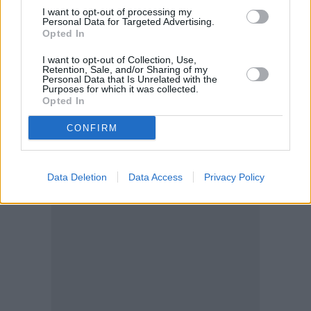
μηνών
και για όσο χρονικό διάστημα ισχύει αυτή,
I want to opt-out of processing my
δεν υποβάλλεται αίτηση για άσκηση ποινικής δίωξης
Personal Data for Targeted Advertising.
Opted In
προς τον αρμόδιο Εισαγγελέα Πρωτοδικών.
I want to opt-out of Collection, Use,
Retention, Sale, and/or Sharing of my
Personal Data that Is Unrelated with the
Purposes for which it was collected.
Opted In
CONFIRM
Data Deletion
Data Access
Privacy Policy