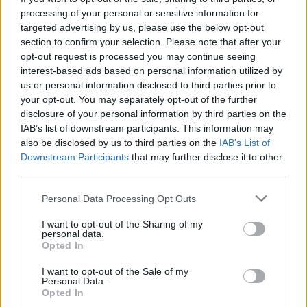
processing of your personal or sensitive information for
targeted advertising by us, please use the below opt-out
section to confirm your selection. Please note that after your
opt-out request is processed you may continue seeing
interest-based ads based on personal information utilized by
us or personal information disclosed to third parties prior to
your opt-out. You may separately opt-out of the further
disclosure of your personal information by third parties on the
IAB’s list of downstream participants. This information may
also be disclosed by us to third parties on the
IAB’s List of
Downstream Participants
that may further disclose it to other
Για τους ίδιους λόγους αναβάλλεται η εκτέλεση της
third parties.
καταγνωσθείσας ποινής ή διακόπτεται η εκτέλεση
αυτής που άρχισε, η οποία εξαλείφεται σε περίπτωση
Personal Data Processing Opt Outs
ολοσχερούς εξόφλησης.
I want to opt-out of the Sharing of my
personal data.
Opted In
Επίσης, αν οι ληξιπρόθεσμες οφειλές υπαχθούν σε
οποιαδήποτε ρύθμιση καταβολής οφειλών πριν από
I want to opt-out of the Sale of my
Personal Data.
την
παρέλευση του χρονικού διαστήματος των 4
Opted In