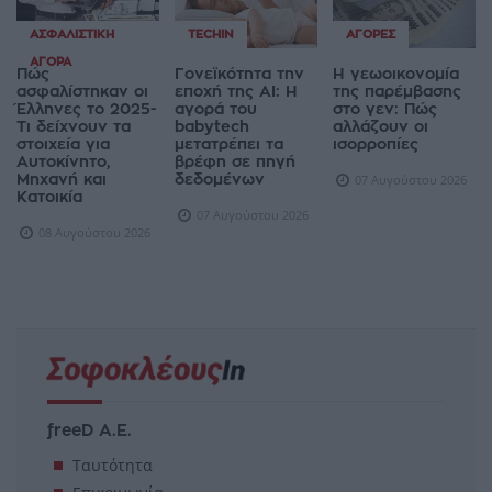
ΑΣΦΑΛΙΣΤΙΚΉ
TECHIN
ΑΓΟΡΈΣ
ΑΓΟΡΆ
Πώς
Γονεϊκότητα την
Η γεωοικονομία
ασφαλίστηκαν οι
εποχή της AI: Η
της παρέμβασης
Έλληνες το 2025-
αγορά του
στο γεν: Πώς
Τι δείχνουν τα
babytech
αλλάζουν οι
στοιχεία για
μετατρέπει τα
ισορροπίες
Αυτοκίνητο,
βρέφη σε πηγή
Μηχανή και
δεδομένων
07 Αυγούστου 2026
Κατοικία
07 Αυγούστου 2026
08 Αυγούστου 2026
freeD Α.Ε.
Ταυτότητα